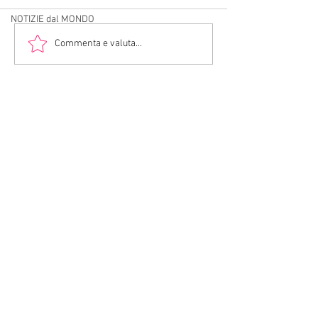
NOTIZIE dal MONDO
"Mille papaveri rossi" di
SENZA ESCLUSIO
Commenta e valuta...
Sergio Badino
POLPI, un libro d
Lombardi