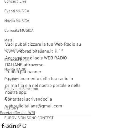
Concerti Live
Eventi MUSICA
Novità MUSICA
Curiosità MUSICA
Metal
Vuoi pubblicizzare la tua Web Radio su 
Letteratura
www.webradioitaliane.it  il 1° 
Aggregatore di sole WEB RADIO  
Curiosità Radio
ITALIANE attraverso:
Novità RADIO
- uno o più banner
- posizionamento della tua radio in 
Playlist
prima fila sia nel nostro portale e nella 
Festival di Sanremo
nostra app.
Arte
Contattaci scrivendoci a 
webradioitaliane@gmail.com 
REPORT
Servizi offerti da WRI
EUROVISION SONG CONTEST
Donne