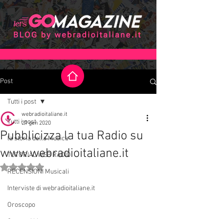
Post
Tutti i post
webradioitaliane.it
Tutti i post
21 gen 2020
Pubblicizza la tua Radio su
la storia della Musica
www.webradioitaliane.it
TUTORIAL WEB RADIO
Valutazione NaN stelle su 5.
RECENSIONI Musicali
Interviste di webradioitaliane.it
Oroscopo