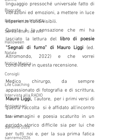
linguaggio pressoché universale fatto di 
Biografie
vibrazioni ed emozioni, a mettere in luce 
Riflessioni in MUSICA
esperienze condivisibili.
Questa è la sensazione che mi ha 
Servizi offerti da WRI
lasciato la lettura del
 libro di poesie 
Halloween
“Segnali di fumo” di Mauro Liggi 
(ed. 
Natale
Altromondo, 2022) e che vorrei 
Notizie Musica
condividere in questa recensione.
Consigli
Medico chirurgo, da sempre 
Life Coaching
appassionato di fotografia e di scrittura, 
Intervista alla RADIO
Mauro Liggi, 
 l'autore,  per i primi versi di 
Anniversari
questa raccolta  si è affidato all'incontro 
tra immagini e poesia scaturito in un 
Sanremo
periodo storico difficile sia per lui che 
Sanemo 2026
per tutti noi e, per la sua prima fatica 
sanremo2026