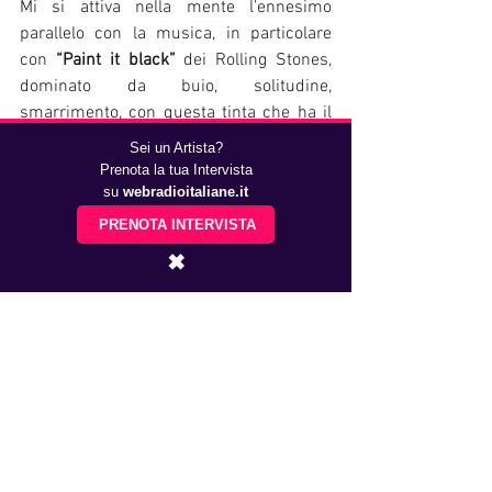
Mi si attiva nella mente l’ennesimo 
parallelo con la musica, in particolare 
con 
“Paint it black”
 dei Rolling Stones, 
dominato da buio, solitudine, 
smarrimento, con questa tinta che ha il 
sapore dell’oblio e della fine.
Sei un Artista?
Prenota la tua Intervista
”Maybe then, I’ll fade away/ And not 
su
webradioitaliane.it
have to face the facts/ It’s not easy 
PRENOTA INTERVISTA
facing up/ When your whole world 
✖
is black.” 
(trad.: Forse allora svanirò/ E non 
dovrò più affrontare il fatto/ Che 
non è facile farsene una ragione/ 
Quando tutto il tuo mondo è nero”)
https://youtu.be/O4irXQhgMqg?
si=ey6r5dnhdMrV04Fg