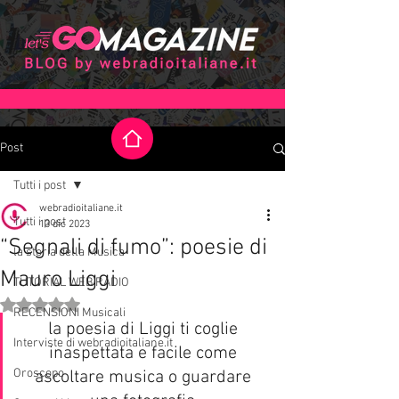
Post
Tutti i post
webradioitaliane.it
Tutti i post
13 dic 2023
“Segnali di fumo”: poesie di
la storia della Musica
Mauro Liggi
TUTORIAL WEB RADIO
Valutazione NaN stelle su 5.
RECENSIONI Musicali
la poesia di Liggi ti coglie 
Interviste di webradioitaliane.it
inaspettata e facile come 
Oroscopo
ascoltare musica o guardare 