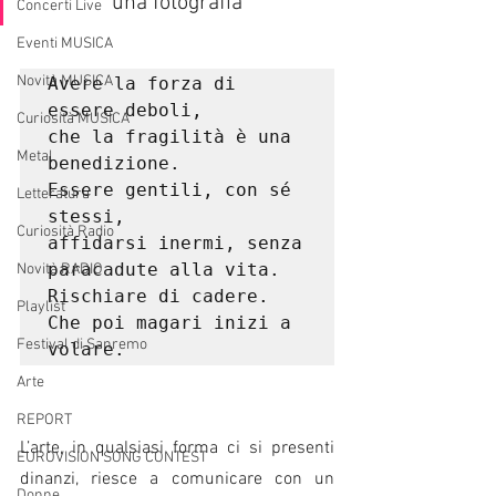
una fotografia 
Concerti Live
Eventi MUSICA
Novità MUSICA
Avere la forza di 
essere deboli,
Curiosità MUSICA
che la fragilità è una 
Metal
benedizione.
Essere gentili, con sé 
Letteratura
stessi,
Curiosità Radio
affidarsi inermi, senza 
paracadute alla vita.
Novità RADIO
Rischiare di cadere.
Playlist
Che poi magari inizi a 
Festival di Sanremo
volare.
Arte
REPORT
L’arte, in qualsiasi forma ci si presenti 
EUROVISION SONG CONTEST
dinanzi, riesce a comunicare con un 
Donne