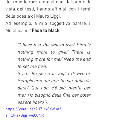
del mondo rock e metal che, dal punto di 
vista dei testi, hanno affinità con i temi 
della poesia di Mauro Liggi. 
Ad esempio, a mio soggettivo parere, i 
Metallica in “
Fade to black
” 
“I have lost the will to live/ Simply 
nothing more to give/ There is 
nothing more for me/ Need the end 
to set me free. 
(trad.: Ho perso la voglia di vivere/ 
Semplicemente non ho più nulla da 
dare/ Qui non c’è più niente per 
me/ Ho bisogno della fine per poter 
essere libero”).
https://youtu.be/9HZ_tx8aWuA?
si=t0HexOigjTwu0CNR