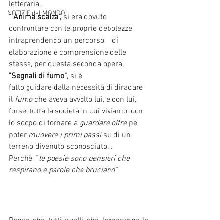
letteraria, 
NOTIZIE dal MONDO
" 
Anima scalza", 
si era dovuto 
confrontare con le proprie debolezze 
intraprendendo un percorso    di 
elaborazione e comprensione delle 
stesse, per questa seconda opera, 
"Segnali di fumo"
, si è 
fatto guidare dalla necessità di diradare 
il 
fumo 
che aveva avvolto lui, e con lui, 
forse, tutta la società in cui viviamo, con 
lo scopo di tornare a 
guardare oltre 
pe 
poter 
muovere i primi passi 
su di un 
terreno divenuto sconosciuto... 
Perchè 
" le poesie sono pensieri che 
respirano e parole che bruciano"