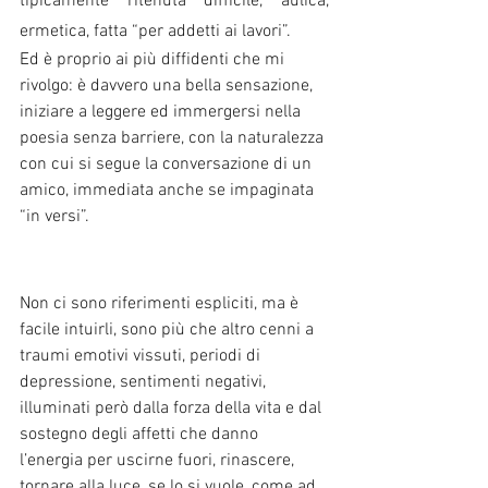
tipicamente ritenuta difficile, aulica, 
ermetica, fatta “per addetti ai lavori”.
Ed è proprio ai più diffidenti che mi 
rivolgo: è davvero una bella sensazione, 
iniziare a leggere ed immergersi nella 
poesia senza barriere, con la naturalezza 
con cui si segue la conversazione di un 
amico, immediata anche se impaginata 
“in versi”. 
Non ci sono riferimenti espliciti, ma è 
facile intuirli, sono più che altro cenni a 
traumi emotivi vissuti, periodi di 
depressione, sentimenti negativi, 
illuminati però dalla forza della vita e dal 
sostegno degli affetti che danno 
l’energia per uscirne fuori, rinascere, 
tornare alla luce, se lo si vuole, come ad 