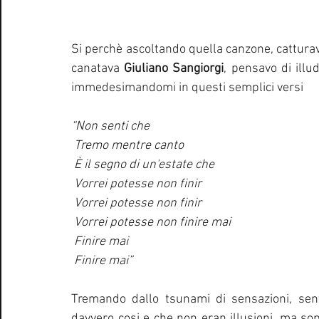
Si perchè ascoltando quella canzone, cattura
canatava 
Giuliano Sangiorgi
, pensavo di illu
immedesimandomi in questi semplici versi
“Non senti che
 Tremo mentre canto
 È il segno di un'estate che
 Vorrei potesse non finir
 Vorrei potesse non finir
 Vorrei potesse non finire mai
 Finire mai
 Finire mai”
Tremando dallo tsunami di sensazioni, sen
davvero cosi e che non eran illusioni, ma sopr