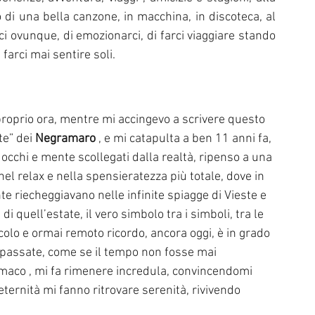
di una bella canzone, in macchina, in discoteca, al 
 ovunque, di emozionarci, di farci viaggiare stando 
n farci mai sentire soli.
roprio ora, mentre mi accingevo a scrivere questo 
e” dei 
Negramaro
 , e mi catapulta a ben 11 anni fa, 
 occhi e mente scollegati dalla realtà, ripenso a una 
nel relax e nella spensieratezza più totale, dove in 
e riecheggiavano nelle infinite spiagge di Vieste e 
 quell’estate, il vero simbolo tra i simboli, tra le 
olo e ormai remoto ricordo, ancora oggi, è in grado 
e passate, come se il tempo non fosse mai 
maco , mi fa rimenere incredula, convincendomi 
ternità mi fanno ritrovare serenità, rivivendo 