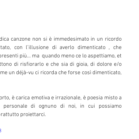
odica canzone non si è immedesimato in un ricordo 
to, con l’illusione di averlo dimenticato , che 
resenti più... ma  quando meno ce lo aspettiamo, et 
ono di risfiorarlo e che sia di gioia, di dolore e/o 
come un déjà-vu ci ricorda che forse così dimenticato, 
rto, è carica emotiva e irrazionale, è poesia misto a 
a personale di ognuno di noi, in cui possiamo 
attutto proiettarci.
8