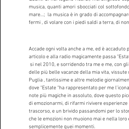
musica, quanti amori sbocciati col sottofondo 
mare…;  la musica è in grado di accompagnarci
fermi , di volare con i piedi saldi a terra, di no
Accade ogni volta anche a me, ed è accaduto p
articolo e alla radio magicamente passa “Estat
 si nel 2010, e sorridendo tra me e me, con gli
delle più belle vacanze della mia vita, vissute 
Puglia , tantissime e altre melodie giornalment
dove “Estate “ha rappresentato per me l’icona di
note più magiche in assoluto, dove questo picc
di emozionarmi, di rifarmi rivivere esperienz
trascorso, e un brivido passandomi per lo sto
che le emozioni non muoiono mai e nella loro e
semplicemente quei momenti.