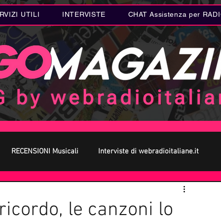
RVIZI UTILI
INTERVISTE
CHAT Assistenza per RAD
RECENSIONI Musicali
Interviste di webradioitaliane.it
 MUSICA
Curiosità MUSICA
Metal
Letteratura
ricordo, le canzoni lo