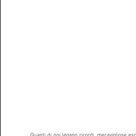
Quanti di noi legano ricordi, meravigliose espe