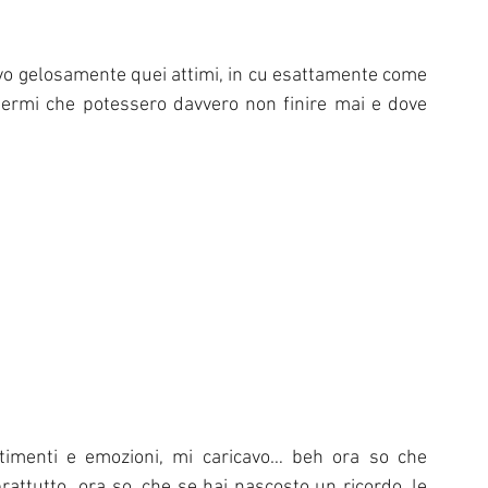
vo gelosamente quei attimi, in cu esattamente come 
dermi che potessero davvero non finire mai e dove 
timenti e emozioni, mi caricavo… beh ora so che 
attutto  ora so, che se hai nascosto un ricordo, le 