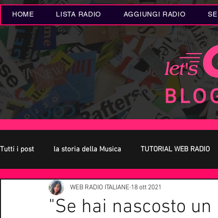
HOME
LISTA RADIO
AGGIUNGI RADIO
SE
Tutti i post
la storia della Musica
TUTORIAL WEB RADIO
WEB RADIO ITALIANE
18 ott 2021
Oroscopo
Concerti Live
Eventi MUSICA
Novità
"Se hai nascosto un 