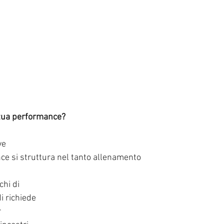
 tua performance?
ve
nce si struttura nel tanto allenamento
chi di
di richiede
r