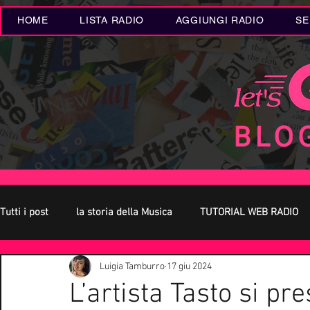
HOME
LISTA RADIO
AGGIUNGI RADIO
SE
Tutti i post
la storia della Musica
TUTORIAL WEB RADIO
Luigia Tamburro
17 giu 2024
Oroscopo
Concerti Live
Eventi MUSICA
Novità
L’artista Tasto si pre