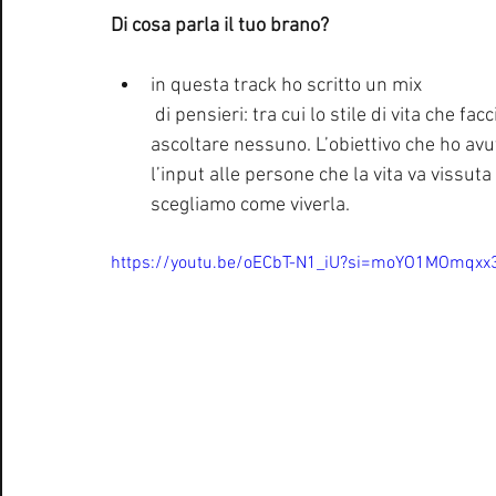
Di cosa parla il tuo brano?
in questa track ho scritto un mix 
 di pensieri: tra cui lo stile di vita che faccio con i miei amici senza avere regole e senza 
ascoltare nessuno. L’obiettivo che ho avu
l’input alle persone che la vita va vissuta
scegliamo come viverla.
https://youtu.be/oECbT-N1_iU?si=moYO1MOmqxx