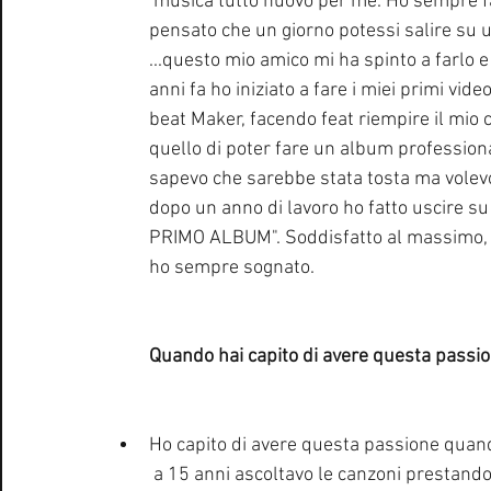
 musica tutto nuovo per me. Ho sempre fatto musica per hobby in casa e non avrei mai 
pensato che un giorno potessi salire su u
...questo mio amico mi ha spinto a farlo 
anni fa ho iniziato a fare i miei primi vid
beat Maker, facendo feat riempire il mio 
quello di poter fare un album professionale
sapevo che sarebbe stata tosta ma volevo r
dopo un anno di lavoro ho fatto uscire su 
PRIMO ALBUM". Soddisfatto al massimo, 
ho sempre sognato.
Quando hai capito di avere questa passi
Ho capito di avere questa passione quan
 a 15 anni ascoltavo le canzoni prestand