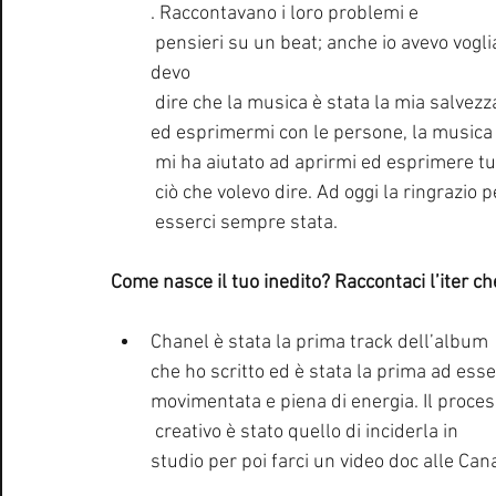
. Raccontavano i loro problemi e
 pensieri su un beat; anche io avevo voglia di raccontarmi sfogandoli su un beat. L’ho fatto e 
devo
 dire che la musica è stata la mia salvezza. Da piccolo ero chiuso, avevo paura di dialogare 
ed esprimermi con le persone, la musica
 mi ha aiutato ad aprirmi ed esprimere tu
 ciò che volevo dire. Ad oggi la ringrazio p
 esserci sempre stata. 
Come nasce il tuo inedito? Raccontaci l’iter che 
Chanel è stata la prima track dell’album 
che ho scritto ed è stata la prima ad esse
movimentata e piena di energia. Il proce
 creativo è stato quello di inciderla in 
studio per poi farci un video doc alle Cana