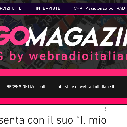
RVIZI UTILI
INTERVISTE
CHAT Assistenza per RAD
RECENSIONI Musicali
Interviste di webradioitaliane.it
 MUSICA
Curiosità MUSICA
Metal
Letteratura
senta con il suo “Il mio