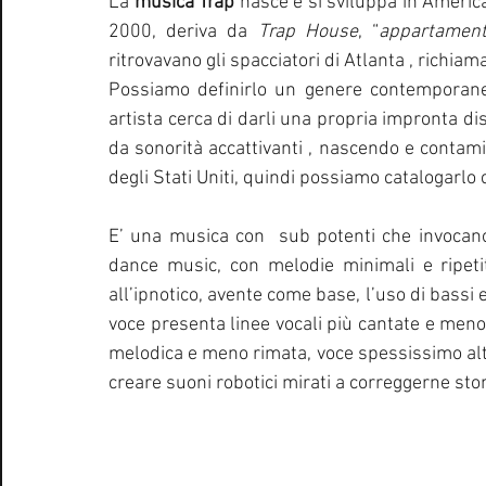
La 
musica Trap
 nasce e si sviluppa in America, 
2000, deriva da 
Trap House
, “
appartament
ritrovavano gli spacciatori di Atlanta , richiam
Possiamo definirlo un genere contemporaneo
artista cerca di darli una propria impronta dis
da sonorità accattivanti , nascendo e contam
degli Stati Uniti, quindi possiamo catalogarl
E’ una musica con  sub potenti che invocano e
dance music, con melodie minimali e ripeti
all’ipnotico, avente come base, l’uso di bassi e
voce presenta linee vocali più cantate e meno
melodica e meno rimata, voce spessissimo alter
creare suoni robotici mirati a correggerne ston