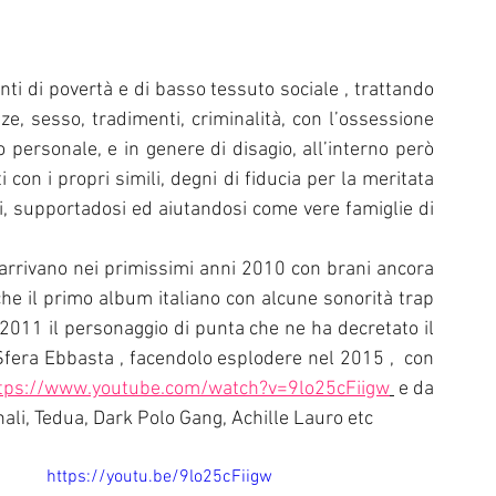
ti di povertà e di basso tessuto sociale , trattando 
e, sesso, tradimenti, criminalità, con l’ossessione 
 personale, e in genere di disagio, all’interno però 
i con i propri simili, degni di fiducia per la meritata 
i, supportadosi ed aiutandosi come vere famiglie di 
arrivano nei primissimi anni 2010 con brani ancora 
 che il primo album italiano con alcune sonorità trap 
 2011
 il personaggio di punta che ne ha decretato il 
fera Ebbasta , facendolo esplodere nel 2015 , 
 con 
tps://www.youtube.com/watch?v=9lo25cFiigw
e da 
 Ghali, Tedua, Dark Polo Gang, Achille Lauro etc 
https://youtu.be/9lo25cFiigw