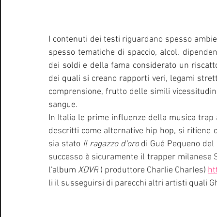
I contenuti dei testi riguardano spesso ambien
spesso tematiche di spaccio, alcol, dipendenz
dei soldi e della fama considerato un riscatto
dei quali si creano rapporti veri, legami strett
comprensione, frutto delle simili vicessitudin
sangue.
In
Italia
 le
 prime influenze della musica trap 
descritti co
me 
alternative hip hop
, 
si ritiene
si
a stato 
Il ragazzo d'oro
 di 
Gué Pequeno
 d
el
successo è sicuramente il trapper milanese S
l'album
XDVR
 ( produttore 
Charlie Charles
) 
ht
li il susseguirsi di parecchi altri artisti quali