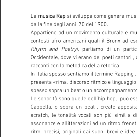
La 
musica Rap
 si sviluppa come genere music
dalla fine degli anni ’70 del 1900.
Appartiene ad un movimento culturale e musica
contesti afro-americani quali il Bronx ad es
Rhytm and Poetry
), parliamo di un partic
Occidentale, dove vi erano dei poeti cantori ,
racconti con la metodica della retorica.
In Italia spesso sentiamo il termine Rapping ,
presenta «rima, discorso ritmico e linguaggio d
spesso sopra un beat o un accompagnamento 
Le sonorità sono quelle dell’hip hop,  può e
Cappella, o sopra un beat , creato apposi
scratch, le tonalità vocali son più simil a d
assonanze e allitterazioni ad un ritmo freneti
ritmi precisi, originali dai suoni brevi e ide