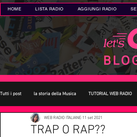
HOME
LISTA RADIO
AGGIUNGI RADIO
SE
Tutti i post
la storia della Musica
TUTORIAL WEB RADIO
WEB RADIO ITALIANE
11 set 2021
Oroscopo
Concerti Live
Eventi MUSICA
Novità
TRAP O RAP??