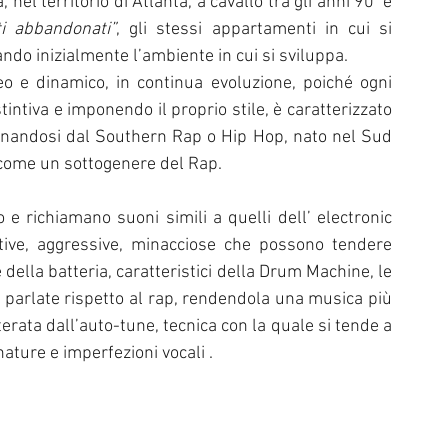
nel territorio di Atlanta, a cavallo tra gli anni 90’ e 
i abbandonati”
, gli stessi appartamenti in cui si 
ando inizialmente l’ambiente in cui si sviluppa. 
 e dinamico, in continua evoluzione, poiché ogni 
tintiva e imponendo il proprio stile, è caratterizzato 
inandosi dal Southern Rap o Hip Hop, nato nel Sud 
o come un sottogenere del Rap.
 richiamano suoni simili a quelli dell’ electronic 
tive, aggressive, minacciose che possono tendere 
 della batteria, caratteristici della Drum Machine, le 
 parlate rispetto al rap, rendendola una musica più 
ata dall’auto-tune, tecnica con la quale si tende a 
ature e imperfezioni vocali .