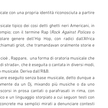
ale con una propria identità riconosciuta a partire 
le tipico dei cosi detti ghetti neri Americani, in 
empio; con il termine Rap (
Rock Against Polices
 o 
olare genere dell’Hip Hop, con radici dall’Africa 
 chiamati griot, che tramandavan oralmente storie e 
 cioè , Rappare, 
 una forma di oratoria musicale che 
i strada», che è eseguita o cantata in diversi modi, 
musicale. Deriva da
ll'
R&B
.
ssere eseguito senza base musicale, detto dunque a 
tamente da un Dj, mixando più musiche o da uno 
iscorsi in prosa cantati o parafrasati in rima, con 
co e un linguaggio storpiato a cui seguon testi con 
e concrete ma semplici mirati a denunciare contesti 