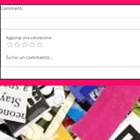
Commenti
Aggiungi una valutazione
La Community di
Evento epoca
Scrivi un commento...
webradioitaliane.it
alternativo: 
No More e il 
System Of A