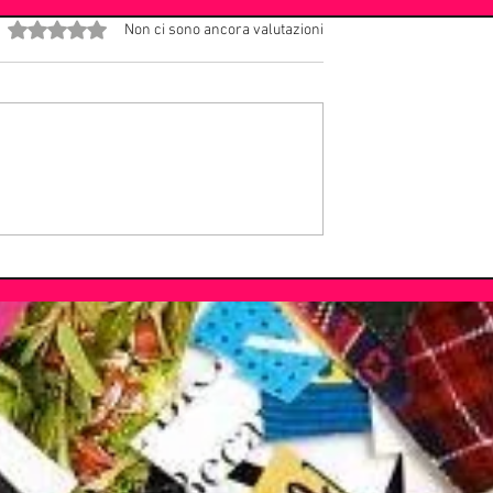
Valutazione 0 stelle su 5.
Non ci sono ancora valutazioni
le per il rock
Il ritorno del Maestro: Stevie
la reunion dei Faith
Wonder annuncia il nuovo
tour 2027 con i
album dopo 22 anni di silenz
 Down.