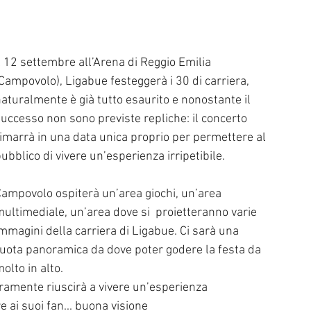
l di Sanremo
Arte
REPORT
l 12 settembre all’Arena di Reggio Emilia 
Riflessioni in MUSICA
Servizi offerti da WRI
Halloween
Campovolo), Ligabue festeggerà i 30 di carriera, 
aturalmente è già tutto esaurito e nonostante il 
uccesso non sono previste repliche: il concerto 
Intervista alla RADIO
Anniversari
Sanremo
imarrà in una data unica proprio per permettere al 
ubblico di vivere un’esperienza irripetibile.  
ampovolo ospiterà un’area giochi, un’area 
ultimediale, un’area dove si  proietteranno varie 
mmagini della carriera di Ligabue. Ci sarà una 
uota panoramica da dove poter godere la festa da 
olto in alto. 
uramente riuscirà a vivere un’esperienza 
ai suoi fan... buona visione 