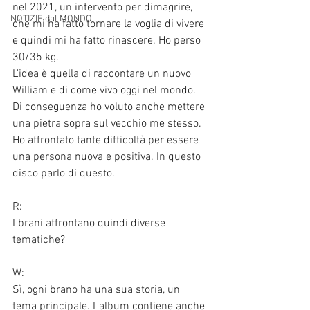
nel 2021, un intervento per dimagrire, 
NOTIZIE dal MONDO
che mi ha fatto tornare la voglia di vivere 
e quindi mi ha fatto rinascere. Ho perso 
30/35 kg. 
L'idea è quella di raccontare un nuovo 
William e di come vivo oggi nel mondo. 
Di conseguenza ho voluto anche mettere 
una pietra sopra sul vecchio me stesso. 
Ho affrontato tante difficoltà per essere 
una persona nuova e positiva. In questo 
disco parlo di questo. 
R:
I brani affrontano quindi diverse 
tematiche?
W:
Sì, ogni brano ha una sua storia, un 
tema principale. L'album contiene anche 