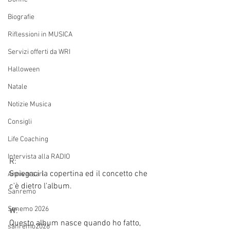
Biografie
Riflessioni in MUSICA
Servizi offerti da WRI
Halloween
Natale
Notizie Musica
Consigli
Life Coaching
Intervista alla RADIO
R:
Spiegaci la copertina ed il concetto che 
Anniversari
c'è dietro l'album.
Sanremo
Sanemo 2026
W:
Questo album nasce quando ho fatto, 
sanremo2026