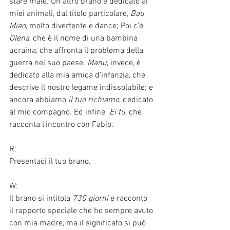
stare male. Un altro brano è dedicato ai 
miei animali, dal titolo particolare, 
Bau 
Miao
, molto divertente e dance; Poi c'è 
Olena
, che è il nome di una bambina 
ucraina, che affronta il problema della 
guerra nel suo paese. 
Manu
, invece, è 
dedicato alla mia amica d'infanzia, che 
descrive il nostro legame indissolubile; e 
ancora abbiamo 
il tuo richiamo
, dedicato 
al mio compagno. Ed infine  
Ei tu
, che 
racconta l'incontro con Fabio. 
R:
Presentaci il tuo brano.
W:
Il brano si intitola 
730 giorni 
e racconto 
il rapporto speciale che ho sempre avuto 
con mia madre, ma il significato si può 