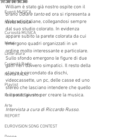
Valutazione NaN stelle su 5.
Concerti Live
William è stato già nostro ospite con il 
Eventi MUSICA
brano 
Odiare tanto 
ed ora si ripresenta a 
Webradioitaliane, collegandosi sempre 
Novità MUSICA
dal suo studio colorato. In evidenza 
Curiosità MUSICA
appare subito la parete colorata da cui 
Metal
emergono quadri organizzati in un 
ordine molto interessante e particolare. 
Letteratura
Sullo sfondo emergono le figure di due 
Curiosità Radio
gatti neri davvero simpatici. Il resto della 
stanza è circondato da dischi, 
Novità RADIO
videocassette, un pc, delle casse ed uno 
Playlist
stereo che lasciano intendere che quello 
è il posto giusto per creare la musica. 
Festival di Sanremo
Arte
Intervista a cura di Riccardo Russo.
REPORT
EUROVISION SONG CONTEST
Donne