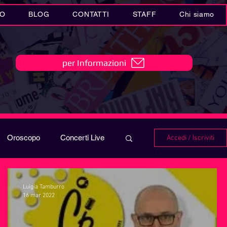
IO
BLOG
CONTATTI
STAFF
Chi siamo
per Informazioni
Oroscopo
Concerti Live
Accedi / Iscriviti
IO
Playlist
Luigia Tamburro
16 mar 2022
i in MUSICA