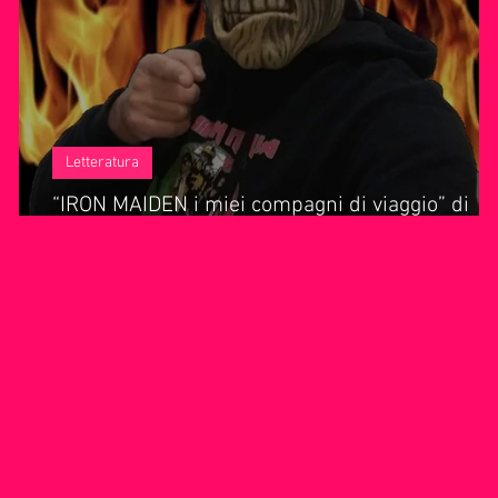
ie Musica
Consigli
Life Coaching
Intervista alla RAD
Letteratura
“IRON MAIDEN i miei compagni di viaggio” di
Davide Miotto. Quale viaggio intenderà?