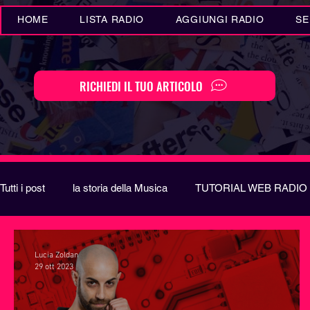
HOME
LISTA RADIO
AGGIUNGI RADIO
SE
RICHIEDI IL TUO ARTICOLO
Tutti i post
la storia della Musica
TUTORIAL WEB RADIO
Eventi MUSICA
Novità MUSICA
Curiosità MUSIC
Lucia Zoldan
29 ott 2023
Festival di Sanremo
Arte
REPORT
EUROVIS