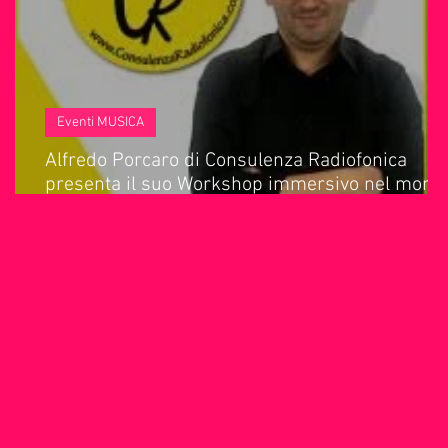
IO
Anniversari
Sanremo
Eventi MUSICA
Alfredo Porcaro di Consulenza Radiofonica
presenta il suo Workshop immersivo nel mond
della radio.