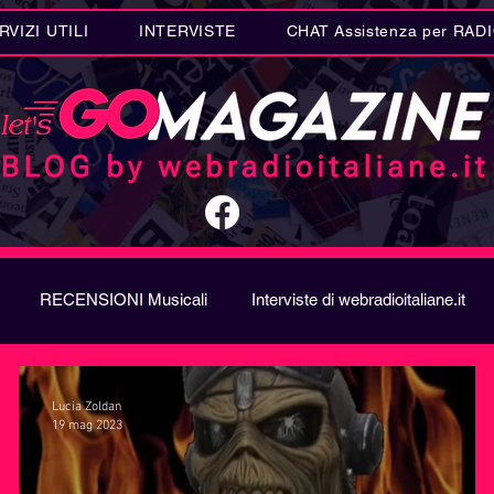
RVIZI UTILI
INTERVISTE
CHAT Assistenza per RAD
RECENSIONI Musicali
Interviste di webradioitaliane.it
A
Metal
Letteratura
Curiosità Radio
Novità RAD
Lucia Zoldan
19 mag 2023
ION SONG CONTEST
Donne
Biografie
Riflession