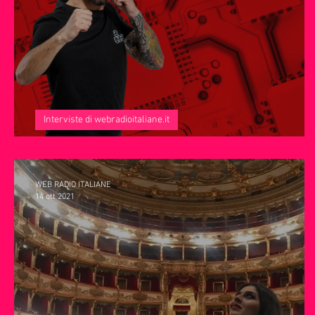
Servizi offerti da WRI
Halloween
Natale
Notiz
Interviste di webradioitaliane.it
A tu per tu con Alveyac
WEB RADIO ITALIANE
14 ott 2021