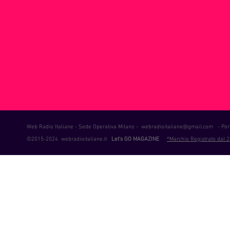
ie Musica
Consigli
Life Coaching
Intervista alla RAD
Web Radio Italiane - Sede Operativa Milano -
webradioitaliane@gmail.com
- Port
©2015-2024 webradioitaliane.it
Let's GO MAGAZINE
®Marchio Registrato dal 