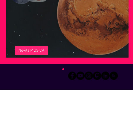
Servizi offerti da WRI
Halloween
Natale
Notiz
Novità MUSICA
Un nuovo viaggio verso Marte