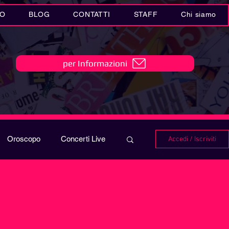
IO
BLOG
CONTATTI
STAFF
Chi siamo
per Informazioni
Oroscopo
Concerti Live
Accedi / Iscriviti
IO
Playlist
i in MUSICA