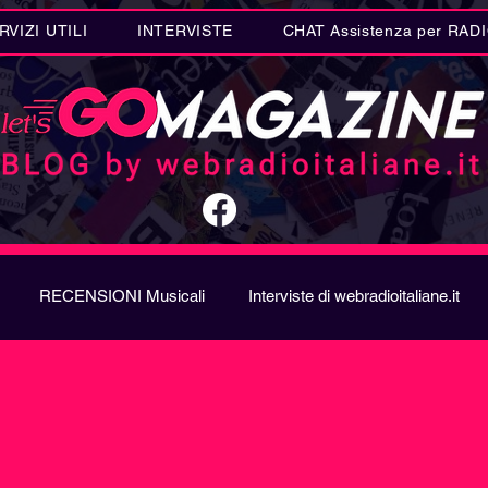
RVIZI UTILI
INTERVISTE
CHAT Assistenza per RAD
RECENSIONI Musicali
Interviste di webradioitaliane.it
A
Metal
Letteratura
Curiosità Radio
Novità RAD
ION SONG CONTEST
Donne
Biografie
Riflession