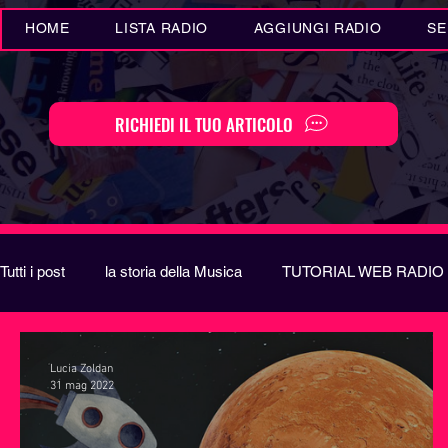
HOME
LISTA RADIO
AGGIUNGI RADIO
SE
RICHIEDI IL TUO ARTICOLO
Tutti i post
la storia della Musica
TUTORIAL WEB RADIO
Eventi MUSICA
Novità MUSICA
Curiosità MUSIC
Lucia Zoldan
31 mag 2022
Festival di Sanremo
Arte
REPORT
EUROVIS