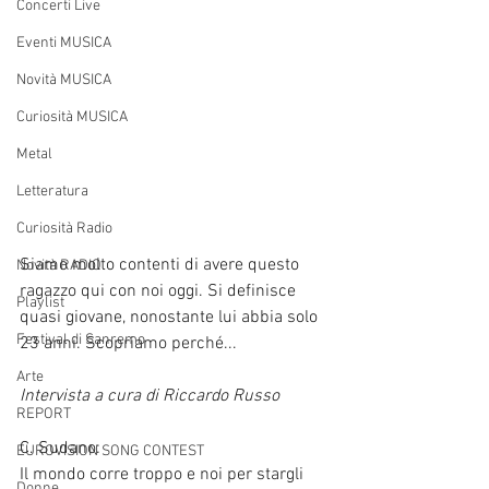
Concerti Live
Eventi MUSICA
Novità MUSICA
Curiosità MUSICA
Metal
Letteratura
Curiosità Radio
Siamo molto contenti di avere questo 
Novità RADIO
ragazzo qui con noi oggi. Si definisce 
Playlist
quasi giovane, nonostante lui abbia solo 
Festival di Sanremo
23 anni. Scopriamo perché...
Arte
Intervista a cura di Riccardo Russo
REPORT
C. Sudano: 
EUROVISION SONG CONTEST
Il mondo corre troppo e noi per stargli 
Donne