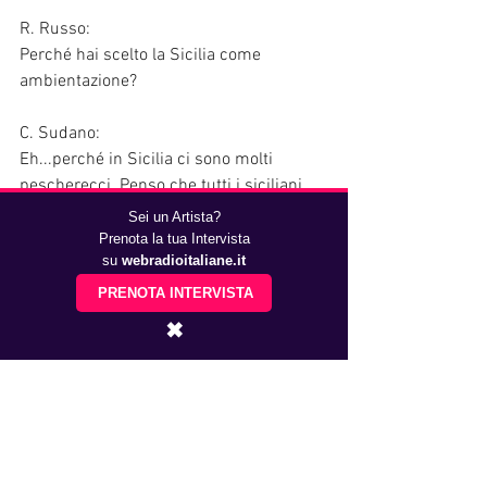
R. Russo:
Perché hai scelto la Sicilia come 
ambientazione?
C. Sudano:
Eh...perché in Sicilia ci sono molti 
pescherecci. Penso che tutti i siciliani 
abbiamo familiarità con loro. 
Sei un Artista?
Prenota la tua Intervista
su
webradioitaliane.it
R. Russo:
Come ti stai muovendo nel panorama 
PRENOTA INTERVISTA
musicale?
✖
C. Sudano:
Sto continuando a scrivere. 
Peschereccio 
è la seconda canzone di 
una trilogia; prima c'è 
Ma che palle 
e 
adesso uscirà 
Mea. 
Al  momento è 