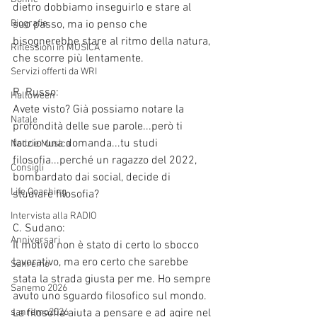
dietro dobbiamo inseguirlo e stare al 
suo passo, ma io penso che 
Biografie
bisognerebbe stare al ritmo della natura, 
Riflessioni in MUSICA
che scorre più lentamente. 
Servizi offerti da WRI
R. Russo:
Halloween
Avete visto? Già possiamo notare la 
Natale
profondità delle sue parole...però ti 
faccio una domanda...tu studi 
Notizie Musica
filosofia...perché un ragazzo del 2022, 
Consigli
bombardato dai social, decide di 
Life Coaching
studiare filosofia?
Intervista alla RADIO
C. Sudano:
Anniversari
Il motivo non è stato di certo lo sbocco 
lavorativo, ma ero certo che sarebbe 
Sanremo
stata la strada giusta per me. Ho sempre 
Sanemo 2026
avuto uno sguardo filosofico sul mondo. 
La filosofia aiuta a pensare e ad agire nel 
sanremo2026