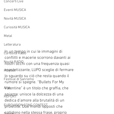
Concerti Live
Eventi MUSICA
Novità MUSICA
Curiosità MUSICA
Metal
Letteratura
In un tempo in cui le immagini di 
Curiosità Radio
conflitti e macerie scorrono davanti ai 
Novità RADIO
nostri occhi con una frequenza quasi 
anestetizzante, LUPO sceglie di fermare 
Playlist
lo sguardo su ciò che resta quando il 
Festival di Sanremo
rumore si spegne. “Bullets For My 
Arte
Valentine” è un titolo che graffia, che 
spiazza: unisce la dolcezza di una 
REPORT
dedica d’amore alla brutalità di un 
EUROVISION SONG CONTEST
proiettile. Due mondi opposti che 
collidono nella stessa frase, proprio 
Donne