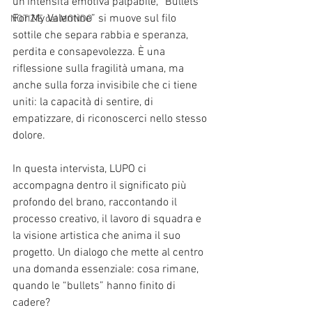
un’intensità emotiva palpabile, “Bullets 
For My Valentine” si muove sul filo 
NOTIZIE dal MONDO
sottile che separa rabbia e speranza, 
perdita e consapevolezza. È una 
riflessione sulla fragilità umana, ma 
anche sulla forza invisibile che ci tiene 
uniti: la capacità di sentire, di 
empatizzare, di riconoscerci nello stesso 
dolore.
In questa intervista, LUPO ci 
accompagna dentro il significato più 
profondo del brano, raccontando il 
processo creativo, il lavoro di squadra e 
la visione artistica che anima il suo 
progetto. Un dialogo che mette al centro 
una domanda essenziale: cosa rimane, 
quando le “bullets” hanno finito di 
cadere?