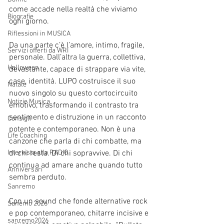
come accade nella realtà che viviamo 
Biografie
ogni giorno.
Riflessioni in MUSICA
Da una parte c’è l’amore, intimo, fragile, 
Servizi offerti da WRI
personale. Dall’altra la guerra, collettiva, 
Halloween
devastante, capace di strappare via vite, 
case, identità. LUPO costruisce il suo 
Natale
nuovo singolo su questo cortocircuito 
Notizie Musica
emotivo, trasformando il contrasto tra 
sentimento e distruzione in un racconto 
Consigli
potente e contemporaneo. Non è una 
Life Coaching
canzone che parla di chi combatte, ma 
Intervista alla RADIO
di chi resta. Di chi sopravvive. Di chi 
continua ad amare anche quando tutto 
Anniversari
sembra perduto.
Sanremo
Con un sound che fonde alternative rock 
Sanemo 2026
e pop contemporaneo, chitarre incisive e 
sanremo2026