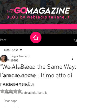
Post
Tutti i post
Luigia Tamburro
Tutti i post
20 feb
“We All Bleed the Same Way:
la storia della Musica
l’amore come ultimo atto di
TUTORIAL WEB RADIO
resistenza”.
RECENSIONI Musicali
Valutazione NaN stelle su 5.
Interviste di webradioitaliane.it
Oroscopo