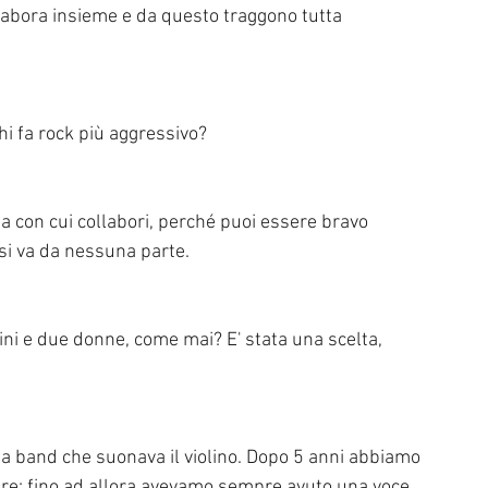
labora insieme e da questo traggono tutta 
hi fa rock più aggressivo?
na con cui collabori, perché puoi essere bravo 
si va da nessuna parte.
ni e due donne, come mai? E' stata una scelta, 
a band che suonava il violino. Dopo 5 anni abbiamo 
re; fino ad allora avevamo sempre avuto una voce 