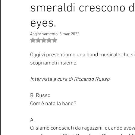
smeraldi crescono d
Curiosità Radio
Novità RADIO
Playlist
Festiva
eyes.
EUROVISION SONG CONTEST
Donne
Biografie
Aggiornamento:
3 mar 2022
Valutazione NaN stelle su 5.
Natale
Notizie Musica
Consigli
Life Coaching
Oggi vi presentiamo una band musicale che si 
scopriamoli insieme.
Intervista a cura di Riccardo Russo.
R. Russo
Com'è nata la band?
A.
Ci siamo conosciuti da ragazzini, quando aveva