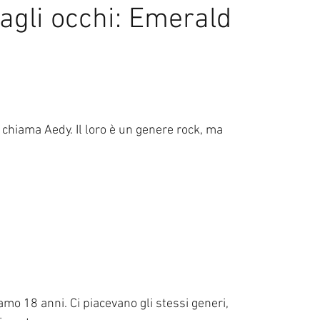
agli occhi: Emerald
l di Sanremo
Arte
REPORT
Riflessioni in MUSICA
Servizi offerti da WRI
Halloween
Intervista alla RADIO
Anniversari
Sanremo
chiama Aedy. Il loro è un genere rock, ma 
mo 18 anni. Ci piacevano gli stessi generi, 