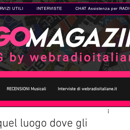
RVIZI UTILI
INTERVISTE
CHAT Assistenza per RAD
RECENSIONI Musicali
Interviste di webradioitaliane.it
 MUSICA
Curiosità MUSICA
Metal
Letteratura
quel luogo dove gli