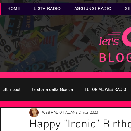
HOME
LISTA RADIO
AGGIUNGI RADIO
SE
Tutti i post
la storia della Musica
TUTORIAL WEB RADIO
WEB RADIO ITALIANE
2 mar 2020
Oroscopo
Concerti Live
Eventi MUSICA
Novità
Happy "Ironic" Birth