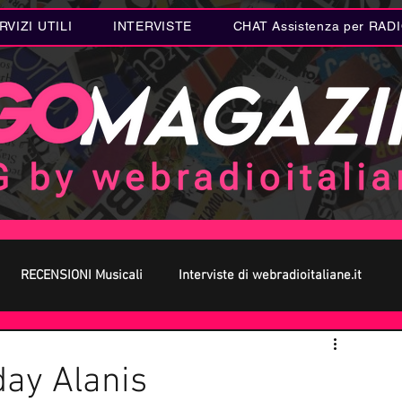
RVIZI UTILI
INTERVISTE
CHAT Assistenza per RAD
RECENSIONI Musicali
Interviste di webradioitaliane.it
 MUSICA
Curiosità MUSICA
Metal
Letteratura
day Alanis