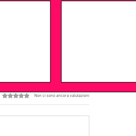
Valutazione 0 stelle su 5.
Non ci sono ancora valutazioni
Addio Maestrone