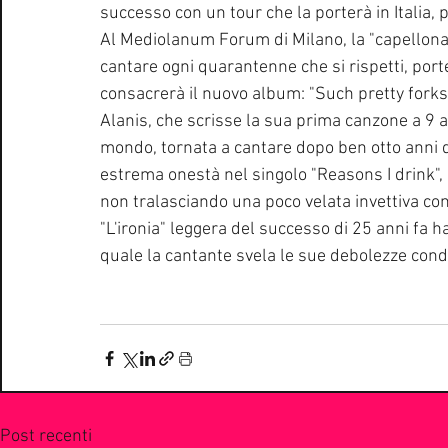
successo con un tour che la porterà in Italia, 
Al Mediolanum Forum di Milano, la "capellona" 
cantare ogni quarantenne che si rispetti, porte
consacrerà il nuovo album: "Such pretty forks 
Alanis, che scrisse la sua prima canzone a 9 a
mondo, tornata a cantare dopo ben otto anni dal
estrema onestà nel singolo "Reasons I drink",
non tralasciando una poco velata invettiva cont
"L'ironia" leggera del successo di 25 anni fa ha
quale la cantante svela le sue debolezze condi
Post recenti