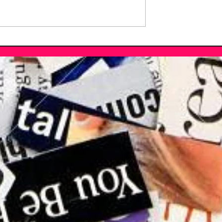
l: il ritorno del
 tra reunion e