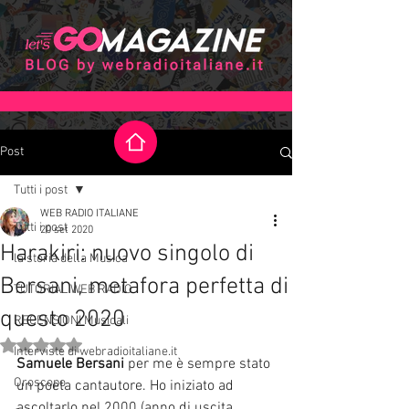
Post
Tutti i post
WEB RADIO ITALIANE
Tutti i post
20 set 2020
Harakiri: nuovo singolo di
la storia della Musica
Bersani, metafora perfetta di
TUTORIAL WEB RADIO
questo 2020
RECENSIONI Musicali
Valutazione NaN stelle su 5.
Interviste di webradioitaliane.it
Samuele Bersani
 per me è sempre stato 
Oroscopo
un poeta cantautore. Ho iniziato ad 
ascoltarlo nel 2000 (anno di uscita 