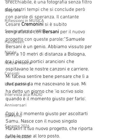
orecchiabile, è una fotografia senza filtro 
dei nostri tempi che si conclude però 
Biografie
con parole di speranza. Il cantante 
Riflessioni in MUSICA
Cesare
 Cremonini
 si è subito 
Servizi offerti da WRI
congratulato con 
Bersani 
per il nuovo 
progetto con queste parole:
“Samuele 
Halloween
Bersani è un genio. Abbiamo vissuto per 
Natale
anni a 10 metri di distanza a Bologna, 
tra i piccoli portici arancioni che 
Notizie Musica
ospitavano le nostre canzoni e carriere. 
Consigli
Mi faceva sentire bene pensare che lì a 
due passi da me nascevano le sue. Mi 
Life Coaching
ha detto un giorno che 'io scrivo solo 
Intervista alla RADIO
quando è il momento giusto per farlo'.
Anniversari
Oggi è il momento giusto per ascoltarti 
Sanremo
Samu. Nasce con il nuovo singolo 
Sanemo 2026
Harakiri il tuo nuovo progetto, che riporta 
tutte le cose al loro posto. 
sanremo2026