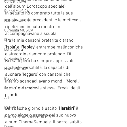
Concerti Live
dell’album L’oroscopo speciale).
Eventi MUSICA
In seguito ho comprato tutte le sue 
musicassette precedenti e le mettevo a 
Novità MUSICA
ripetizione in auto mentre mi 
Curiosità MUSICA
accompagnavano a scuola.
Metal
Tra le mie canzoni preferite c’erano 
‘
Isola’
 e ‘
Replay
’ entrambe malinconiche 
Letteratura
e straordinariamente profonde. Di 
Curiosità Radio
Bersani però ho sempre apprezzato 
anche la versatilità, la capacità di 
Novità RADIO
suonare ‘leggero’ con canzoni che 
Playlist
intanto scandagliavano mondi: ‘Morelli 
Mirko’ ma anche la stessa ‘Freak’ degli 
Festival di Sanremo
esordi.
Arte
REPORT
Da qualche giorno è uscito ‘
Harakiri’
 il 
primo singolo estratto dal suo nuovo 
EUROVISION SONG CONTEST
album CinemaSamuele. Il pezzo, subito 
Donne