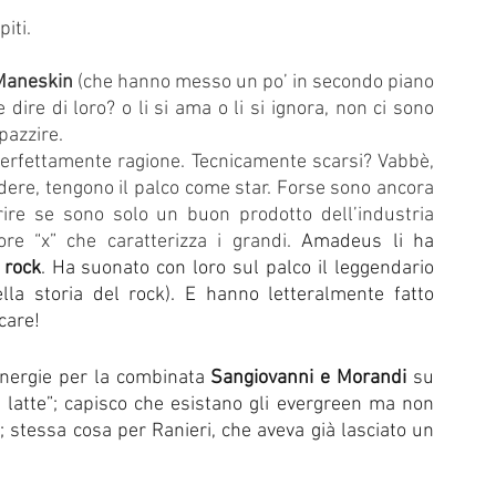
iti.
Maneskin 
(che hanno messo un po’ in secondo piano 
e dire di loro? o li si ama o li si ignora, non ci sono 
azzire. 
erfettamente ragione. Tecnicamente scarsi? Vabbè, 
ere, tengono il palco come star. Forse sono ancora 
ire se sono solo un buon prodotto dell’industria 
re “x” che caratterizza i grandi. 
Amadeus li ha 
 rock
. Ha suonato con loro sul palco il leggendario 
ella storia del rock). E hanno letteralmente fatto 
care!
nergie per la combinata 
Sangiovanni e Morandi 
su 
latte”; capisco che esistano gli evergreen ma non 
; stessa cosa per Ranieri, che aveva già lasciato un 