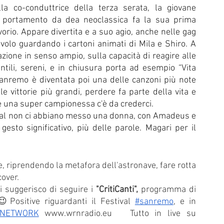
a co-conduttrice della terza serata, la giovane 
 portamento da dea neoclassica fa la sua prima 
orio. Appare divertita e a suo agio, anche nelle gag 
volo guardando i cartoni animati di Mila e Shiro. A 
ione in senso ampio, sulla capacità di reagire alle 
ntili, sereni, e in chiusura porta ad esempio “Vita 
anremo è diventata poi una delle canzoni più note 
e vittorie più grandi, perdere fa parte della vita e 
ce una super campionessa c'è da crederci.
val non ci abbiano messo una donna, con Amadeus e 
sto significativo, più delle parole. Magari per il 
 e, riprendendo la metafora dell'astronave, fare rotta 
over. 
i suggerisco di seguire i 
"CritiCanti", 
programma di 
Positive riguardanti il Festival
#sanremo
, e in 
 NETWORK
 www.wrnradio.eu   Tutto in live su