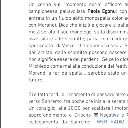
Un cenno sul “momento serio” affidato all
campionessa pallavolista 
Paola Egonu
; con
entrata in un fluido abito monospalla color av
con Morandi. Dice che iniziò a giocare a palla
metà serata il suo monologo, sulla discriminaz
avversità e alle sconfitte; parla con modi ge
spericolata” di Vasco, che da insuccesso a S
dell’artista: dalle sconfitte possono nascere l
non significa essere dei perdenti! Se ce lo di
Mi chiedo come mai alla conduzione del festi
Morandi a far da spalla… sarebbe stato un ge
futuro.
Si è fatto tardi, è il momento di passare oltre
verso Sanremo, fra poche ore inizia la serata c
Un consiglio, alle 20:30 per scaldare i motor
approfondimento e Critiche 👿Negative e 😉
collegamento da Sanremo 
WER RADIO