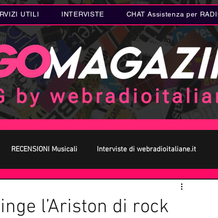
RVIZI UTILI
INTERVISTE
CHAT Assistenza per RAD
RECENSIONI Musicali
Interviste di webradioitaliane.it
 MUSICA
Curiosità MUSICA
Metal
Letteratura
inge l’Ariston di rock