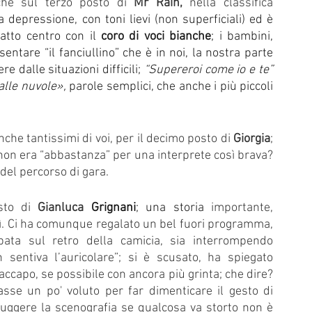
che sul terzo posto di 
Mr Rain, 
nella classifica 
a depressione, con toni lievi (non superficiali) ed è 
atto centro con il 
coro di voci bianche
; i bambini, 
tare “il fanciullino” che è in noi, la nostra parte 
e dalle situazioni difficili; 
“Supereroi come io e te”  
lle nuvole», 
parole semplici, che anche i più piccoli 
e tantissimi di voi, per il decimo posto di 
Giorgia
; 
on era “abbastanza” per una interprete così brava? 
del percorso di gara.
sto di 
Gianluca 
Grignani
; una storia 
importante, 
lì. Ci ha comunque regalato un bel fuori programma, 
ta sul retro della camicia, sia interrompendo 
sentiva l’auricolare”; si è scusato, ha spiegato 
ccapo, se possibile con ancora più grinta; che dire? 
se un po' voluto per far dimenticare il gesto di 
uggere la scenografia se qualcosa va storto non è 