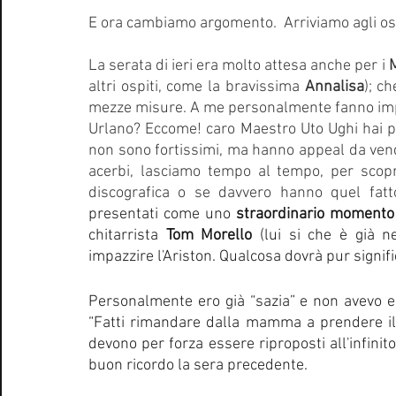
E ora cambiamo argomento.  Arriviamo agli osp
La serata di ieri era molto attesa anche per i 
altri ospiti, come la bravissima 
Annalisa
); ch
mezze misure. A me personalmente fanno imp
Urlano? Eccome! caro Maestro Uto Ughi hai p
non sono fortissimi, ma hanno appeal da vend
acerbi, lasciamo tempo al tempo, per scopr
discografica o se davvero hanno quel fatto
presentati come uno 
straordinario momento
chitarrista 
Tom Morello
 (lui si che è già n
impazzire l'Ariston. Qualcosa dovrà pur signifi
Personalmente ero già “sazia” e non avevo e
“Fatti rimandare dalla mamma a prendere il 
devono per forza essere riproposti all'infinito
buon ricordo la sera precedente. 