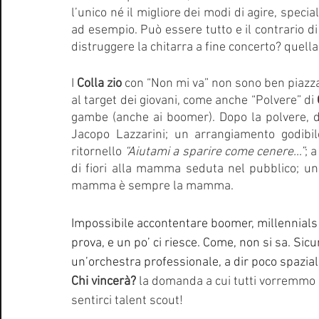
l’unico né il migliore dei modi di agire, speci
ad esempio. Può essere tutto e il contrario di 
distruggere la chitarra a fine concerto? quella 
I 
Colla zio
 con “Non mi va” non sono ben piazzat
al target dei giovani, come anche “Polvere” di 
gambe (anche ai boomer). Dopo la polvere, d
Jacopo Lazzarini; un arrangiamento godibile
ritornello 
“Aiutami a sparire come cenere…”
; 
di fiori alla mamma seduta nel pubblico; un ge
mamma è sempre la mamma.
Impossibile accontentare boomer, millennials
prova, e un po’ ci riesce. Come, non si sa. Si
un’orchestra professionale, a dir poco spazial
Chi vincerà? 
la domanda a cui tutti vorremmo 
sentirci talent scout! 