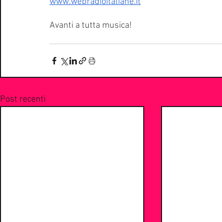
www.webradioitaliane.it
Avanti a tutta musica!
Post recenti