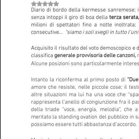
Valutazione NaN stelle su 5.
Curiosità Radio
Novità RADIO
Playlist
Festiva
Diario di bordo della kermesse sanremese; 
senza intoppi il giro di boa della 
terza serata
milioni di spettatori fino a notte inoltrata; 
EUROVISION SONG CONTEST
Donne
Biografie
consecutive...  
“siamo i soli svegli in tutto l’univ
Acquisito il risultato del voto demoscopico e de
classifica 
generale provvisoria delle canzoni,
 
Natale
Notizie Musica
Consigli
Life Coaching
Alcune posizioni sono particolarmente interes
Intanto la riconferma al primo posto di 
“Due
amore che resiste, nelle piccole cose; il test
altre situazioni ma lui ha una voce che “sp
rappresenta l’anello di congiunzione fra il pas
della triade “voce, energia, melodia”, che a 
meritato la standing ovation del pubblico in sal
possiamo essere tutti abbastanza d’accordo. 