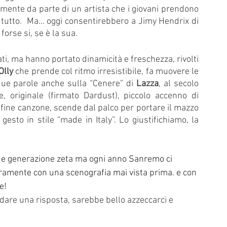
almente da parte di un artista che i giovani prendono 
tutto.  Ma... oggi consentirebbero a Jimy Hendrix di 
forse si, se è la sua.
i, ma hanno portato dinamicità e freschezza, rivolti 
Olly 
che prende col ritmo irresistibile, fa muovere le 
ue parole anche sulla “Cenere” di 
Lazza
, al secolo 
, originale (firmato Dardust), piccolo accenno di 
a fine canzone, scende dal palco per portare il mazzo 
sto in stile “made in Italy”. Lo giustifichiamo, la 
 e generazione zeta ma ogni anno Sanremo ci 
curamente con una scenografia mai vista prima. e con 
e!
dare una risposta, sarebbe bello azzeccarci e 