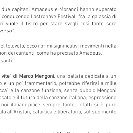
l di Sanremo
Arte
REPORT
i due capitani Amadeus e Morandi hanno superato 
,
 conducendo l’astronave Festival, fra la galassia di 
ci vuole il fisico per stare svegli così tante sere 
Riflessioni in MUSICA
Servizi offerti da WRI
Halloween
erso”... 
l televoto, ecco i primi significativi movimenti nella 
non dei cantanti, come ha precisato Amadeus.
Intervista alla RADIO
Anniversari
Sanremo
santi. 
 vite” di Marco Mengoni,
 una ballata dedicata a un 
o è un po’ frammentario, potrebbe riferirsi a mille 
acca” e la canzone funziona, senza dubbio Mengoni 
sato e il futuro della canzone italiana, espressione 
noi italiani piace sempre tanto, infatti si è pure 
a all’Ariston, catartica e liberatoria; sul suo merito 