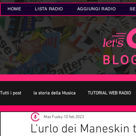
HOME
LISTA RADIO
AGGIUNGI RADIO
SE
Tutti i post
la storia della Musica
TUTORIAL WEB RADIO
Max Fuoky
10 feb 2023
Oroscopo
Concerti Live
Eventi MUSICA
Novità
L'urlo dei Maneskin t