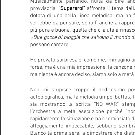
Musicalmente parlando, nulla da dire an
provvisoria. 
“Supereroi” 
affronta il tema dell
dotata di una bella linea melodica, ma ha f
verrebbe da pensare, sono lì anche a rappresen
più pura e buona, quella che ci aiuta a rinascer
«Due gocce di pioggia che salvano il mondo da
possono cantare.
Ho provato sorpresa e, come me, immagino anch
forse, ma è una mia impressione, la canzone n
ma niente è ancora deciso, siamo solo a metà 
Non mi stupisce troppo il dodicesimo po
autobiografica, ma la melodia un po’ buttata 
sia mostrando la scritta “NO WAR” stampa
l’orchestra a metà esecuzione perché “non 
rapidamente la situazione e ha ricominciato da
atteggiamento impeccabile, sebbene sembras
Blanco la prima sera, a dimostrare che distr