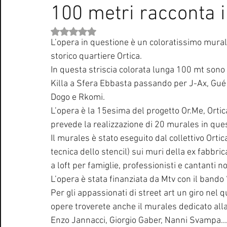
100 metri racconta i
Curiosità Radio
Novità RADIO
Playlist
Festiva
Valutazione NaN stelle su 5.
L’opera in questione è un coloratissimo mural
EUROVISION SONG CONTEST
Donne
Biografie
storico quartiere Ortica.
In questa striscia colorata lunga 100 mt sono
Killa a Sfera Ebbasta passando per J-Ax, Gué
Natale
Notizie Musica
Consigli
Life Coaching
Dogo e Rkomi.
L’opera è la 15esima del progetto Or.Me, Orti
prevede la realizzazione di 20 murales in quest
Il murales è stato eseguito dal collettivo Ortic
tecnica dello stencil) sui muri della ex fabbri
a loft per famiglie, professionisti e cantanti not
L’opera è stata finanziata da Mtv con il bando 
Per gli appassionati di street art un giro nel q
opere troverete anche il murales dedicato all
Enzo Jannacci, Giorgio Gaber, Nanni Svampa..