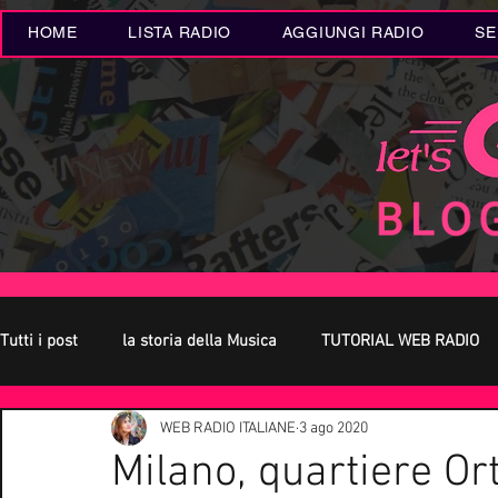
HOME
LISTA RADIO
AGGIUNGI RADIO
SE
Tutti i post
la storia della Musica
TUTORIAL WEB RADIO
WEB RADIO ITALIANE
3 ago 2020
Oroscopo
Concerti Live
Eventi MUSICA
Novità
Milano, quartiere Or