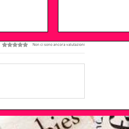
Valutazione 0 stelle su 5.
Non ci sono ancora valutazioni
le per il rock
Il ritorno del Maestro: Stevie
la reunion dei Faith
Wonder annuncia il nuovo
tour 2027 con i
album dopo 22 anni di silenz
 Down.