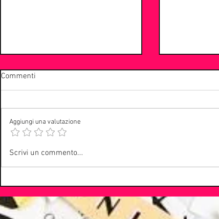
Commenti
Aggiungi una valutazione
La Community di
Evento epoca
Scrivi un commento...
webradioitaliane.it
alternativo: 
No More e il 
System Of A