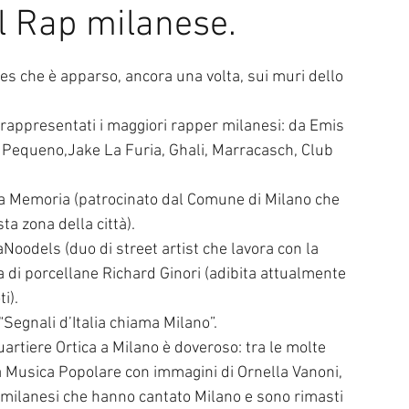
l Rap milanese.
l di Sanremo
Arte
REPORT
es che è apparso, ancora una volta, sui muri dello 
Riflessioni in MUSICA
Servizi offerti da WRI
Halloween
 rappresentati i maggiori rapper milanesi: da Emis 
 Pequeno,Jake La Furia, Ghali, Marracasch, Club 
Intervista alla RADIO
Anniversari
Sanremo
ca Memoria (patrocinato dal Comune di Milano che 
a zona della città).
aNoodels (duo di street artist che lavora con la 
ca di porcellane Richard Ginori (adibita attualmente 
i).
“Segnali d’Italia chiama Milano”.
uartiere Ortica a Milano è doveroso: tra le molte 
a Musica Popolare con immagini di Ornella Vanoni, 
.milanesi che hanno cantato Milano e sono rimasti 