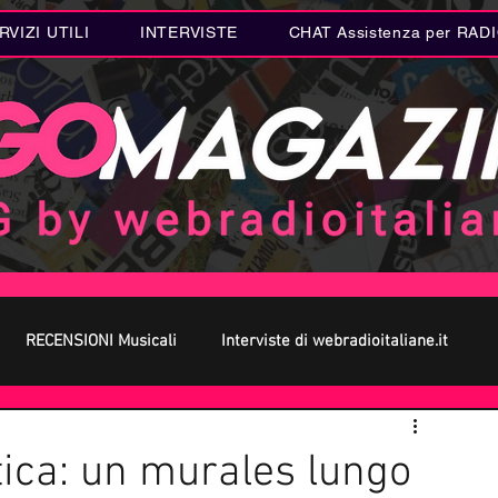
RVIZI UTILI
INTERVISTE
CHAT Assistenza per RAD
RECENSIONI Musicali
Interviste di webradioitaliane.it
 MUSICA
Curiosità MUSICA
Metal
Letteratura
tica: un murales lungo