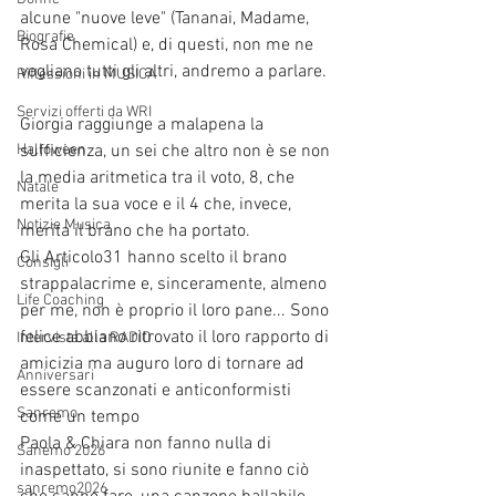
alcune "nuove leve" (Tananai, Madame, 
Biografie
Rosa Chemical) e, di questi, non me ne 
vogliano tutti gli altri, andremo a parlare.
Riflessioni in MUSICA
Servizi offerti da WRI
Giorgia raggiunge a malapena la 
Halloween
sufficienza, un sei che altro non è se non 
la media aritmetica tra il voto, 8, che 
Natale
merita la sua voce e il 4 che, invece, 
Notizie Musica
merita il brano che ha portato.
Gli Articolo31 hanno scelto il brano 
Consigli
strappalacrime e, sinceramente, almeno 
Life Coaching
per me, non è proprio il loro pane... Sono 
felice abbiano ritrovato il loro rapporto di 
Intervista alla RADIO
amicizia ma auguro loro di tornare ad 
Anniversari
essere scanzonati e anticonformisti 
Sanremo
come un tempo
Paola & Chiara non fanno nulla di 
Sanemo 2026
inaspettato, si sono riunite e fanno ciò 
sanremo2026