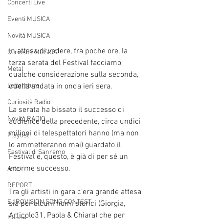
Concerti Live
Eventi MUSICA
Novità MUSICA
in attesa di vedere, fra poche ore, la 
Curiosità MUSICA
terza serata del Festival facciamo 
Metal
qualche considerazione sulla seconda, 
Letteratura
quella andata in onda ieri sera.
Curiosità Radio
La serata ha bissato il successo di 
Novità RADIO
audience della precedente, circa undici 
milioni di telespettatori hanno (ma non 
Playlist
lo ammetteranno mai) guardato il 
Festival di Sanremo
Festival e, questo, è già di per sé un 
enorme successo.
Arte
REPORT
Tra gli artisti in gara c'era grande attesa 
EUROVISION SONG CONTEST
sia per alcuni nomi storici (Giorgia, 
Articolo31, Paola & Chiara) che per 
Donne