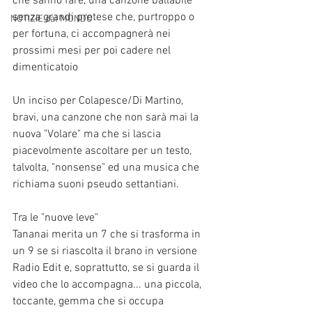
che sanno fare, una canzone ballabile 
senza grandi pretese che, purtroppo o 
NOTIZIE dal MONDO
per fortuna, ci accompagnerà nei 
prossimi mesi per poi cadere nel 
dimenticatoio
Un inciso per Colapesce/Di Martino, 
bravi, una canzone che non sarà mai la 
nuova "Volare" ma che si lascia 
piacevolmente ascoltare per un testo, 
talvolta, "nonsense" ed una musica che 
richiama suoni pseudo settantiani.
Tra le "nuove leve"
Tananai merita un 7 che si trasforma in 
un 9 se si riascolta il brano in versione 
Radio Edit e, soprattutto, se si guarda il 
video che lo accompagna... una piccola, 
toccante, gemma che si occupa 