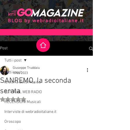
Post
Tutti i post
Giuseppe Truddaiu
Tutti i post
9 feb 2023
SANREMO, la seconda
la storia della Musica
serata
TUTORIAL WEB RADIO
Valutazione NaN stelle su 5.
RECENSIONI Musicali
Interviste di webradioitaliane.it
Oroscopo