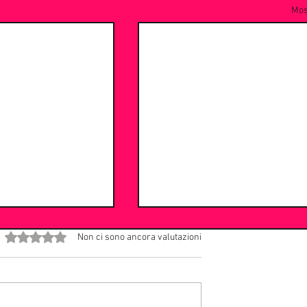
Most
Valutazione 0 stelle su 5.
Non ci sono ancora valutazioni