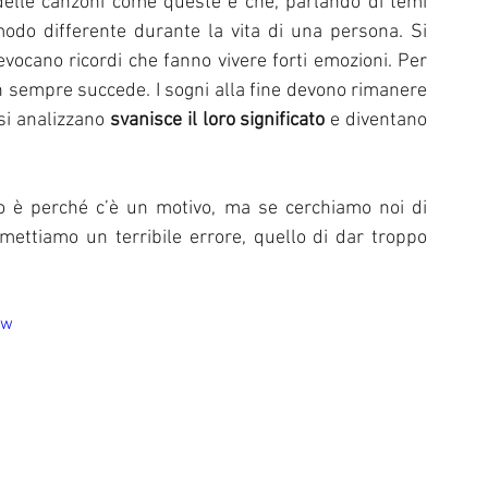
delle canzoni come queste è che, parlando di temi 
do differente durante la vita di una persona. Si 
evocano ricordi che fanno vivere forti emozioni. Per 
 sempre succede. I sogni alla fine devono rimanere 
si analizzano 
svanisce il loro significato
 e diventano 
o è perché c’è un motivo, ma se cerchiamo noi di 
mmettiamo un terribile errore, quello di dar troppo 
Aw