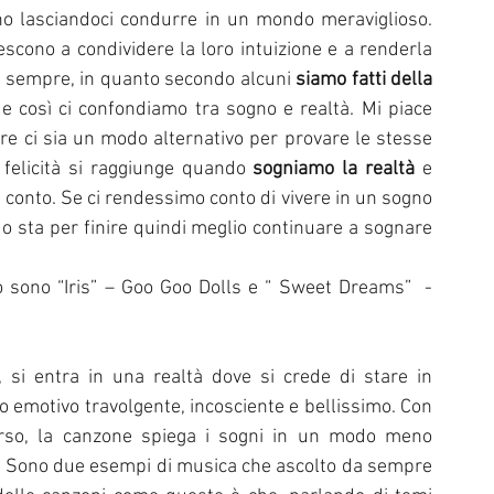
no lasciandoci condurre in un mondo meraviglioso. 
scono a condividere la loro intuizione e a renderla 
 sempre, in quanto secondo alcuni 
siamo fatti della 
e così ci confondiamo tra sogno e realtà. Mi piace 
re ci sia un modo alternativo per provare le stesse 
 felicità si raggiunge quando 
sogniamo la realtà
 e 
onto. Se ci rendessimo conto di vivere in un sogno 
 sta per finire quindi meglio continuare a sognare 
 sono “Iris” – Goo Goo Dolls e “ Sweet Dreams”  - 
”, si entra in una realtà dove si crede di stare in 
paradiso. È la descrizione perfetta di uno stato emotivo travolgente, incosciente e bellissimo. Con 
erso, la canzone spiega i sogni in un modo meno 
 Sono due esempi di musica che ascolto da sempre 