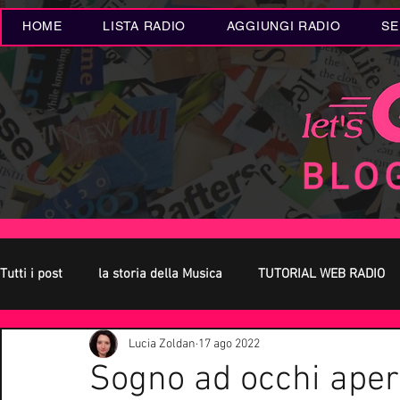
HOME
LISTA RADIO
AGGIUNGI RADIO
SE
Tutti i post
la storia della Musica
TUTORIAL WEB RADIO
Lucia Zoldan
17 ago 2022
Oroscopo
Concerti Live
Eventi MUSICA
Novità
Sogno ad occhi aper