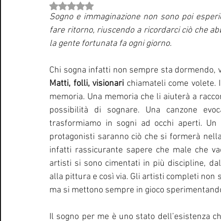
Valutazione NaN stelle su 5.
Curiosità Radio
Novità RADIO
Playlist
Festiva
Sogno e immaginazione non sono poi esperien
fare ritorno, riuscendo a ricordarci ciò che ab
la gente fortunata fa ogni giorno. 
EUROVISION SONG CONTEST
Donne
Biografie
Matti, folli, visionari 
chiamateli come volete. Io
Natale
Notizie Musica
Consigli
Life Coaching
memoria. Una memoria che li aiuterà a raccont
possibilità di sognare. Una canzone evo
trasformiamo in sogni ad occhi aperti. Un 
protagonisti saranno ciò che si formerà nella
infatti rassicurante sapere che male che va
artisti si sono cimentati in più discipline, da
alla pittura e così via. Gli artisti completi no
ma si mettono sempre in gioco sperimentando
Il sogno per me è uno stato dell’esistenza ch