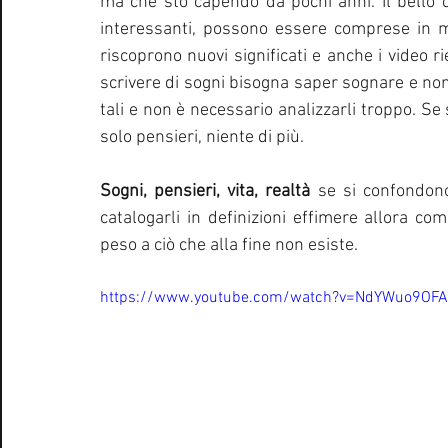
ma che sto capendo da pochi anni. Il bello 
interessanti, possono essere comprese in mo
riscoprono nuovi significati e anche i video ri
scrivere di sogni bisogna saper sognare e non
tali e non è necessario analizzarli troppo. Se 
solo pensieri, niente di più. 
Sogni, pensieri, vita, realtà
 se si confondon
catalogarli in definizioni effimere allora co
peso a ciò che alla fine non esiste. 
https://www.youtube.com/watch?v=NdYWuo9OF