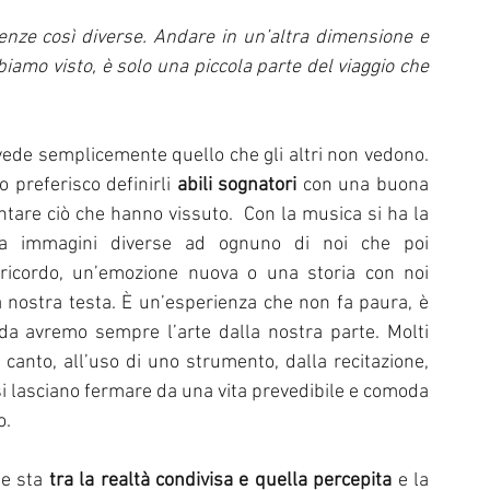
l di Sanremo
Arte
REPORT
ze così diverse. Andare in un’altra dimensione e 
biamo visto, è solo una piccola parte del viaggio che 
Riflessioni in MUSICA
Servizi offerti da WRI
Halloween
Chi sogna infatti non sempre sta dormendo, vede semplicemente quello che gli altri non vedono. 
 preferisco definirli 
abili sognatori
 con una buona 
Intervista alla RADIO
Anniversari
Sanremo
are ciò che hanno vissuto.  Con la musica si ha la 
ca immagini diverse ad ognuno di noi che poi 
ricordo, un’emozione nuova o una storia con noi 
 nostra testa. È un’esperienza che non fa paura, è 
da avremo sempre l’arte dalla nostra parte. Molti 
l canto, all’uso di uno strumento, dalla recitazione, 
n si lasciano fermare da una vita prevedibile e comoda 
. 
e sta 
tra la realtà condivisa e quella percepita
 e la 