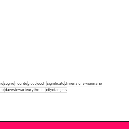
io
sogno
ricordo
gioco
occhi
significato
dimensione
visionario
nox
davestewarteurythmics
cityofangels