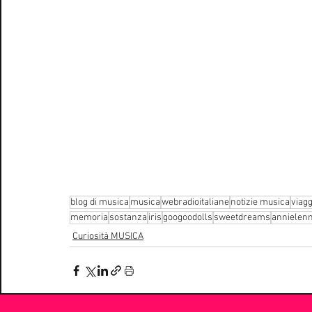
blog di musica
musica
webradioitaliane
notizie musica
viagg
memoria
sostanza
iris
googoodolls
sweetdreams
annielen
Curiosità MUSICA