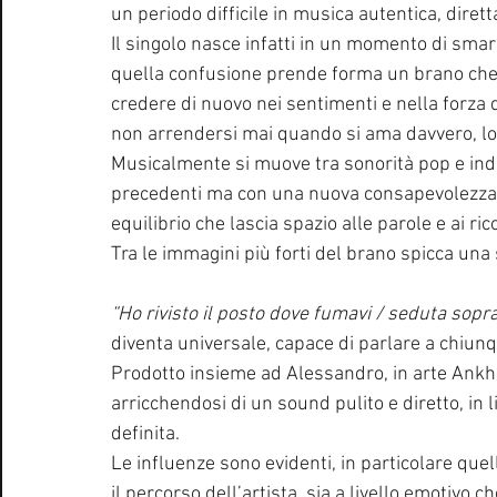
un periodo difficile in musica autentica, dire
Il singolo nasce infatti in un momento di sma
quella confusione prende forma un brano che d
credere di nuovo nei sentimenti e nella forza 
non arrendersi mai quando si ama davvero, lot
Musicalmente si muove tra sonorità pop e indi
precedenti ma con una nuova consapevolezza.
equilibrio che lascia spazio alle parole e ai ric
Tra le immagini più forti del brano spicca una
“Ho rivisto il posto dove fumavi / seduta sopr
diventa universale, capace di parlare a chiunq
Prodotto insieme ad Alessandro, in arte Ankhay
arricchendosi di un sound pulito e diretto, in
definita.
Le influenze sono evidenti, in particolare que
il percorso dell’artista, sia a livello emotivo c