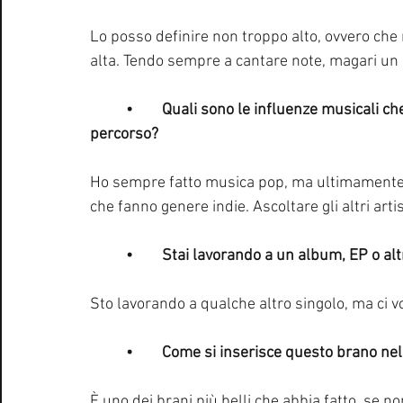
Lo posso definire non troppo alto, ovvero che
alta. Tendo sempre a cantare note, magari un 
	•	Quali sono le influenze musicali che stanno caratterizzando questa fase del tuo 
percorso?
Ho sempre fatto musica pop, ma ultimamente s
che fanno genere indie. Ascoltare gli altri art
	•	Stai lavorando a un album, EP o alt
Sto lavorando a qualche altro singolo, ma ci vo
	•	Come si inserisce questo brano nel
È uno dei brani più belli che abbia fatto, se no