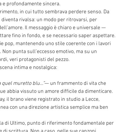
tta e profondamente sincera.
rrimento, in cui tutto sembrava perdere senso. Da 
iventa rivalsa: un modo per ritrovarsi, per 
dell’amore. Il messaggio è chiaro e universale — 
tare fino in fondo, e se necessario saper aspettare.
e pop, mantenendo uno stile coerente con i lavori 
 Non punta sull’eccesso emotivo, ma su un 
ordi, veri protagonisti del pezzo.
 scena intima e nostalgica:
a quel muretto blu…”
— un frammento di vita che 
ue abbia vissuto un amore difficile da dimenticare.
, il brano viene registrato in studio a Lecce, 
 linea con una direzione artistica semplice ma ben 
lla di Ultimo, punto di riferimento fondamentale per 
he di scrittura. Non a caso, nelle sue canzoni 