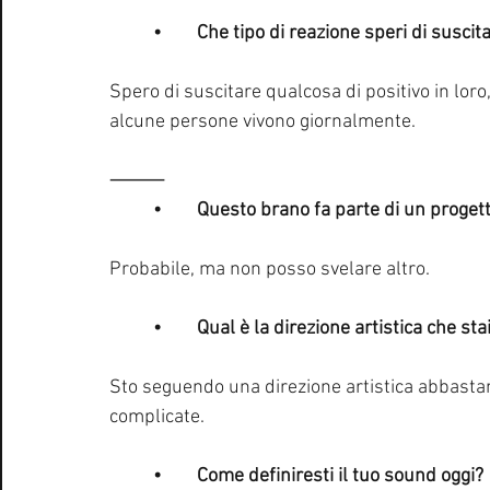
	•	Che tipo di reazione speri di suscit
Spero di suscitare qualcosa di positivo in lor
alcune persone vivono giornalmente.
⸻
	•	Questo brano fa parte di un proge
Probabile, ma non posso svelare altro.
	•	Qual è la direzione artistica che 
Sto seguendo una direzione artistica abbastan
complicate.
	•	Come definiresti il tuo sound oggi?