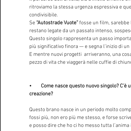
ritroviamo la stessa urgenza espressiva e quel
condivisibile.
Se 
“Autostrade Vuote”
 fosse un film, sarebbe 
restano legate da un passato intenso, sospeso
Questo singolo rappresenta un passo importante
più significativo finora — e segna l’inizio di 
E mentre nuovi progetti  arriveranno, una cosa
pezzo di vita che viaggerà nelle cuffie di chi
•	Come nasce questo nuovo singolo? C’è un momento preciso che ha dato il via alla sua 
creazione?
Questo brano nasce in un periodo molto compl
fossi più, non ero più me stesso, e forse scriv
e posso dire che ho ci ho messo tutta l’anima 