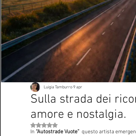
Curiosità Radio
Novità RADIO
Playlist
Festiva
EUROVISION SONG CONTEST
Donne
Biografie
Natale
Notizie Musica
Consigli
Life Coaching
Luigia Tamburro
9 apr
Sulla strada dei rico
amore e nostalgia.
Valutazione NaN stelle su 5.
In 
“Autostrade Vuote”
  questo artista emergent