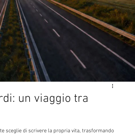
l di Sanremo
Arte
REPORT
Riflessioni in MUSICA
Servizi offerti da WRI
Halloween
Intervista alla RADIO
Anniversari
Sanremo
rdi: un viaggio tra
e sceglie di scrivere la propria vita, trasformando 