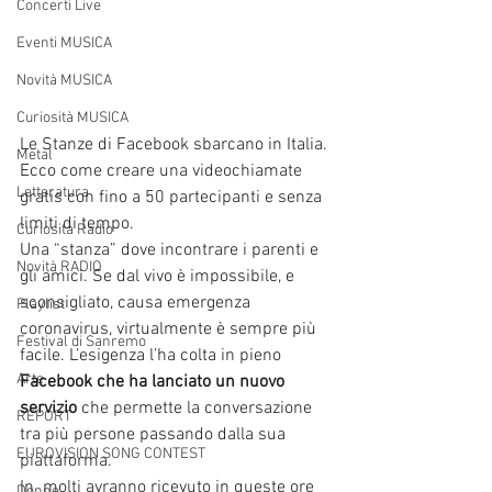
Concerti Live
Eventi MUSICA
Novità MUSICA
Curiosità MUSICA
Le Stanze di Facebook sbarcano in Italia. 
Metal
Ecco come creare una videochiamate 
Letteratura
gratis con fino a 50 partecipanti e senza 
limiti di tempo.
Curiosità Radio
Una “stanza” dove incontrare i parenti e 
Novità RADIO
gli amici. Se dal vivo è impossibile, e 
sconsigliato, causa emergenza 
Playlist
coronavirus, virtualmente è sempre più 
Festival di Sanremo
facile. L’esigenza l’ha colta in pieno 
Arte
Facebook che ha lanciato un nuovo 
servizio
 che permette la conversazione 
REPORT
tra più persone passando dalla sua 
EUROVISION SONG CONTEST
piattaforma.
In  molti avranno ricevuto in queste ore 
Donne