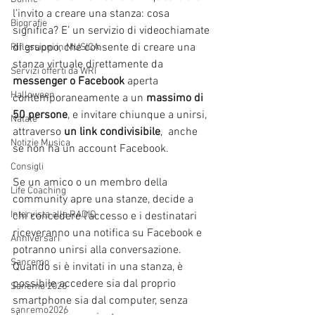
l’invito a creare una stanza: cosa 
Biografie
significa? E’ un servizio di videochiamate 
di gruppo, che consente di creare una 
Riflessioni in MUSICA
stanza virtuale direttamente da 
Servizi offerti da WRI
messenger o Facebook
 aperta 
Halloween
contemporaneamente a un 
massimo di 
50 persone
, e invitare chiunque a unirsi, 
Natale
attraverso 
un link condivisibile
,  anche 
Notizie Musica
se non ha un account Facebook.
Consigli
Se un amico o un membro della 
Life Coaching
community apre una stanze, decide a 
Intervista alla RADIO
chi concedere l’accesso e i destinatari 
riceveranno una notifica su Facebook e 
Anniversari
potranno unirsi alla conversazione. 
Sanremo
Quando si è invitati in una stanza, è 
possibile accedere sia dal proprio 
Sanemo 2026
smartphone sia dal computer, senza 
sanremo2026