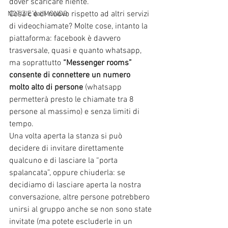
dover scaricare niente.
Cosa c’è di nuovo rispetto ad altri servizi 
NOTIZIE dal MONDO
di videochiamate? Molte cose, intanto la 
piattaforma: facebook è davvero 
trasversale, quasi e quanto whatsapp, 
ma soprattutto 
“Messenger rooms” 
consente di connettere un numero 
molto alto di persone
 (whatsapp 
permetterà presto le chiamate tra 8 
persone al massimo) e senza limiti di 
tempo.
Una volta aperta la stanza si può 
decidere di invitare direttamente 
qualcuno e di lasciare la “porta 
spalancata”, oppure chiuderla: se 
decidiamo di lasciare aperta la nostra 
conversazione, altre persone potrebbero 
unirsi al gruppo anche se non sono state 
invitate (ma potete escluderle in un 