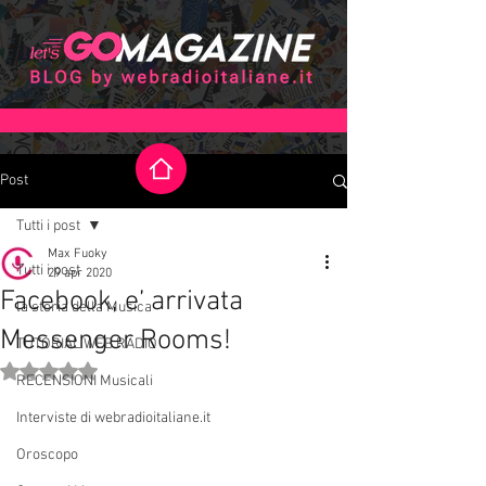
Post
Tutti i post
Max Fuoky
Tutti i post
29 apr 2020
Facebook, e’ arrivata
la storia della Musica
Messenger Rooms!
TUTORIAL WEB RADIO
Valutazione NaN stelle su 5.
RECENSIONI Musicali
Interviste di webradioitaliane.it
Oroscopo