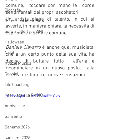
comune,  toccare con mano le  corde 
Biografie
sentimentali dei propri ascoltatori.
Un artista pieno di talento, in cui si 
Riflessioni in MUSICA
avverte, in maniera chiara, la necessità di 
Servizi offerti da WRI
esprimere il sentire comune. 
Halloween
Daniele Ciavarro
 è anche quel musicista, 
Natale
che a un certo punto della sua vita, ha 
deciso di buttare tutto  all'aria e 
Notizie Musica
ricominciare in un nuovo posto,  alla 
Consigli
ricerca di stimoli e  nuove sensazioni.
Life Coaching
Intervista alla RADIO
https://youtu.be/B8fuaPHYizs
Anniversari
Sanremo
Sanemo 2026
sanremo2026