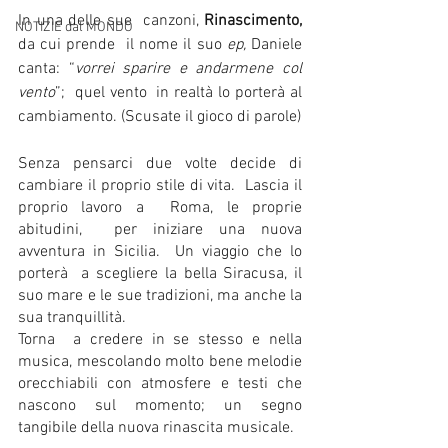
In una delle sue  canzoni, 
Rinascimento,  
NOTIZIE dal MONDO
da cui prende  il nome il suo 
ep,
Daniele 
canta: “
vorrei sparire e andarmene col 
vento
”;  quel vento  in realtà lo porterà al 
cambiamento. (Scusate il gioco di parole)
Senza pensarci due volte decide di 
cambiare il proprio stile di vita.  Lascia il 
proprio lavoro a  Roma, le proprie 
abitudini,  per iniziare una nuova 
avventura in Sicilia.  Un viaggio che lo 
porterà  a scegliere la bella Siracusa, il 
suo mare e le sue tradizioni, ma anche la 
sua tranquillità.
Torna  a credere in se stesso e nella 
musica, mescolando molto bene melodie 
orecchiabili con atmosfere e testi che 
nascono sul momento; un segno 
tangibile della nuova rinascita musicale.