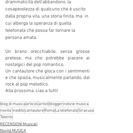
drammaticità dell’abbandono, la 
cosapevolezza di qualcuno che è uscito 
dalla propria vita, una storia finita, ma  in 
cui alberga la speranza di quella 
telefonata che possa far tornare la 
persona amata.
Un brano orecchiabile, senza grosse 
pretese, ma che potrebbe piacere ai 
nostalgici del pop romantico. 
Un cantautore che gioca con i sentimenti 
e che spazia, musicalmente parlando, dal 
rock al pop melodico. 
Alla prossima, ciao a tutti!
blog di musica
articoli
artisti
blogger
notizie musica
novita'
inedito
cantautore
Roma
La telefonata
Siracusa
Talento
RECENSIONI Musicali
Novità MUSICA