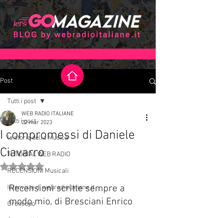
Post
Tutti i post
WEB RADIO ITALIANE
Tutti i post
22 mar 2023
I compromessi di Daniele
la storia della Musica
Ciavarro
TUTORIAL WEB RADIO
Valutazione NaN stelle su 5.
RECENSIONI Musicali
Recensioni scritte sempre a 
Interviste di webradioitaliane.it
modo mio, di Bresciani Enrico
Oroscopo