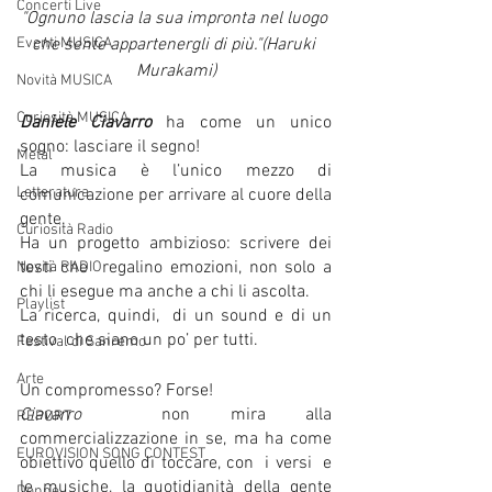
Concerti Live
"Ognuno lascia la sua impronta nel luogo 
Eventi MUSICA
che sente appartenergli di più."(Haruki 
Murakami)
Novità MUSICA
Curiosità MUSICA
Daniele Ciavarro
 ha come un unico 
sogno: lasciare il segno!
Metal
La musica è l’unico mezzo di 
Letteratura
comunicazione per arrivare al cuore della 
gente. 
Curiosità Radio
Ha un progetto ambizioso: scrivere dei 
testi che  regalino emozioni, non solo a 
Novità RADIO
chi li esegue ma anche a chi li ascolta.
Playlist
La ricerca, quindi,  di un sound e di un 
testo  che siano un po’ per tutti.  
Festival di Sanremo
Arte
Un compromesso? Forse!
Ciavarro 
 non mira alla 
REPORT
commercializzazione in se, ma ha come 
EUROVISION SONG CONTEST
obiettivo quello di toccare, con  i versi  e 
le musiche, la quotidianità della gente 
Donne