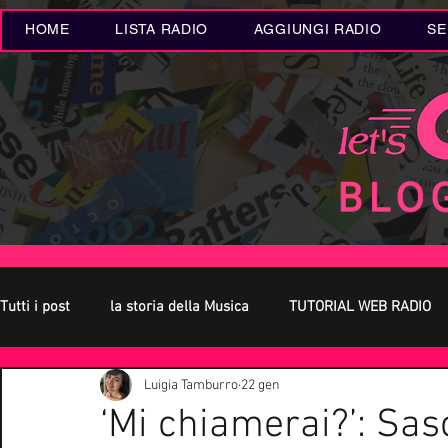
HOME
LISTA RADIO
AGGIUNGI RADIO
SE
Tutti i post
la storia della Musica
TUTORIAL WEB RADIO
Luigia Tamburro
22 gen
Oroscopo
Concerti Live
Eventi MUSICA
Novità
‘Mi chiamerai?’: Sa