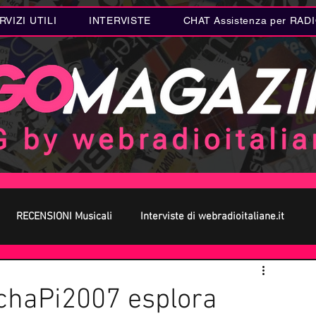
RVIZI UTILI
INTERVISTE
CHAT Assistenza per RAD
RECENSIONI Musicali
Interviste di webradioitaliane.it
 MUSICA
Curiosità MUSICA
Metal
Letteratura
schaPi2007 esplora