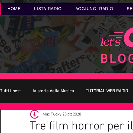
HOME
LISTA RADIO
AGGIUNGI RADIO
SE
Tutti i post
la storia della Musica
TUTORIAL WEB RADIO
Max Fuoky
28 ott 2020
Oroscopo
Concerti Live
Eventi MUSICA
Novità
Tre film horror per i