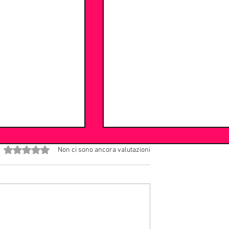
Valutazione 0 stelle su 5.
Non ci sono ancora valutazioni
Addio Maestrone
l: il ritorno del