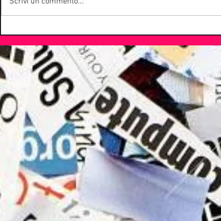
Scrivi un commento...
webradioitaliane.it
rock anni ’90
nuove band