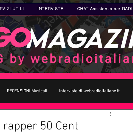
RVIZI UTILI
INTERVISTE
CHAT Assistenza per RAD
RECENSIONI Musicali
Interviste di webradioitaliane.it
 MUSICA
Curiosità MUSICA
Metal
Letteratura
l rapper 50 Cent