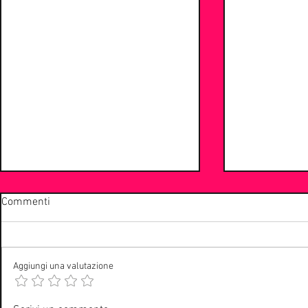
Commenti
Aggiungi una valutazione
La Community di
Musica reviva