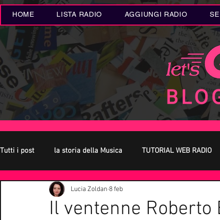
HOME
LISTA RADIO
AGGIUNGI RADIO
SE
Tutti i post
la storia della Musica
TUTORIAL WEB RADIO
Lucia Zoldan
8 feb
Oroscopo
Concerti Live
Eventi MUSICA
Novità
Il ventenne Roberto 