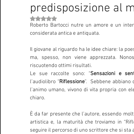
predisposizione al m
Curiosità Radio
Novità RADIO
Playlist
Festiva
Valutazione NaN stelle su 5.
Roberto Bartocci nutre un amore e un intere
EUROVISION SONG CONTEST
Donne
Biografie
considerata antica e antiquata.
Il giovane al riguardo ha le idee chiare: la po
Natale
Notizie Musica
Consigli
Life Coaching
ma, spesso, non viene apprezzata. Nonost
riscuotendo ottimi risultati.
Le sue raccolte sono: “
Sensazioni e sent
l’audiolibro “
Riflessione
”.  Sebbene abbiano d
l’animo umano, vivono di vita propria con ele
chiaro.
È da far presente che l’autore, essendo molto
artistica e, la maturità che troviamo in “Rif
seguire il percorso di uno scrittore che si st