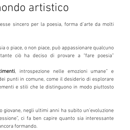
ondo artistico
l di Sanremo
Arte
REPORT
sse sincero per la poesia, forma d’arte da molti 
Riflessioni in MUSICA
Servizi offerti da WRI
Halloween
esia o piace, o non piace, può appassionare qualcuno 
Intervista alla RADIO
Anniversari
Sanremo
ante ciò ha deciso di provare a “fare poesia” 
imenti
, introspezione nelle emozioni umane” e 
ei punti in comune, come il desiderio di esplorare 
menti e stili che le distinguono in modo piuttosto 
 giovane, negli ultimi anni ha subito un’evoluzione 
lessione”, ci fa ben capire quanto sia interessante 
a ancora formando.