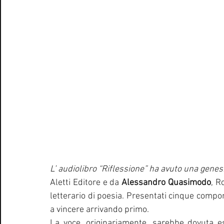
L’ audiolibro “Riflessione” ha avuto una gene
Aletti Editore e da 
Alessandro Quasimodo
, R
letterario di poesia. Presentati cinque componi
a vincere arrivando primo. 
La voce, originariamente, sarebbe dovuta e