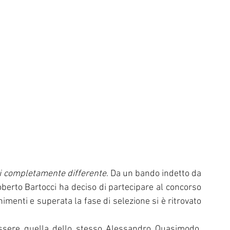
si completamente differente
. Da un bando indetto da 
oberto Bartocci ha deciso di partecipare al concorso 
menti e superata la fase di selezione si è ritrovato 
ssere quella dello stesso Alessandro Quasimodo, 