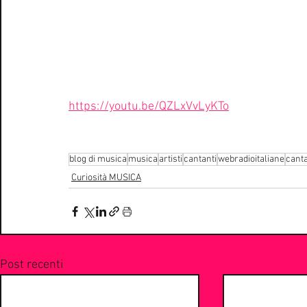
https://youtu.be/QZLxVvLyKTo
blog di musica
musica
artisti
cantanti
webradioitaliane
cant
Curiosità MUSICA
Post recenti