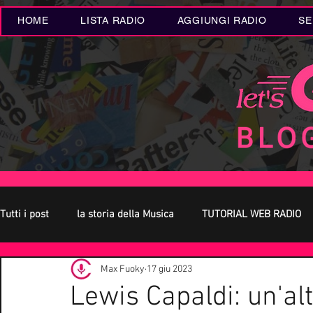
HOME
LISTA RADIO
AGGIUNGI RADIO
SE
Tutti i post
la storia della Musica
TUTORIAL WEB RADIO
Max Fuoky
17 giu 2023
Oroscopo
Concerti Live
Eventi MUSICA
Novità
Lewis Capaldi: un'alt