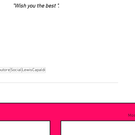
"Wish you the best ". 
autore
Social
LewisCapaldi
Most