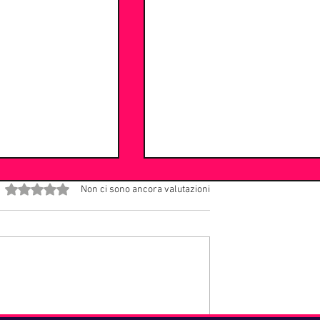
Valutazione 0 stelle su 5.
Non ci sono ancora valutazioni
l: perché gli anni
Volare: Come Franco Migliacc
sano mai di moda
si Svegliò con la Faccia Dipin