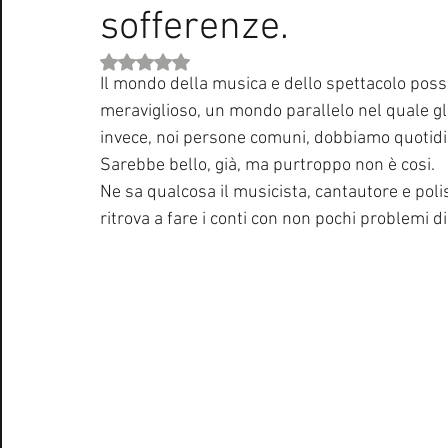
sofferenze.
Curiosità Radio
Novità RADIO
Playlist
Festiva
Valutazione NaN stelle su 5.
Il mondo della musica e dello spettacolo p
EUROVISION SONG CONTEST
Donne
Biografie
meraviglioso, un mondo parallelo nel quale gl
invece, noi persone comuni, dobbiamo quotidi
Sarebbe bello, già, ma purtroppo non è cosi. 
Natale
Notizie Musica
Consigli
Life Coaching
Ne sa qualcosa il musicista, cantautore e poli
ritrova a fare i conti con non pochi problemi di