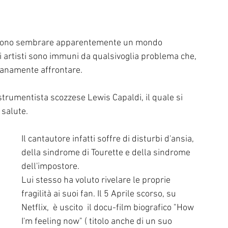
l di Sanremo
Arte
REPORT
ossono sembrare apparentemente un mondo 
Riflessioni in MUSICA
Servizi offerti da WRI
Halloween
i artisti sono immuni da qualsivoglia problema che, 
anamente affrontare. 
Intervista alla RADIO
Anniversari
Sanremo
strumentista scozzese Lewis Capaldi, il quale si 
 salute.
Il cantautore infatti soffre di disturbi d'ansia, 
della sindrome di Tourette e della sindrome 
dell'impostore. 
Lui stesso ha voluto rivelare le proprie 
fragilità ai suoi fan. Il 5 Aprile scorso, su 
Netflix,  è uscito  il docu-film biografico "How 
I'm feeling now" ( titolo anche di un suo 