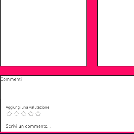
Commenti
Aggiungi una valutazione
Musica revival: il ritorno del
Musica reviva
Scrivi un commento...
rock anni ’90 tra reunion e
’80 non pas