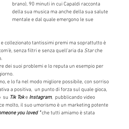
brano), 90 minuti in cui Capaldi racconta 
della sua musica ma anche della sua salute 
mentale e dal quale emergono le sue 
 e collezionato tantissimi premi ma soprattutto è 
om'è, senza filtri e senza quell'aria da 
Star
 che 
. 
re dei suoi problemi e lo reputa un esempio per 
giorno. 
o, e lo fa nel modo migliore possibile, con sorriso 
va a positiva,  un punto di forza sul quale gioca, 
  su 
Tik Tok
 e 
Instagram
,  pubblicando video 
iace molto, il suo umorismo è un marketing potente 
omeone you loved " 
che tutti amiamo è stata 