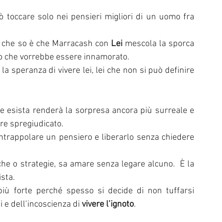
l di Sanremo
Arte
REPORT
 toccare solo nei pensieri migliori di un uomo fra 
a che so è che Marracash con 
Lei
 mescola la sporca 
Riflessioni in MUSICA
Servizi offerti da WRI
Halloween
mo che vorrebbe essere innamorato.
speranza di vivere lei, lei che non si può definire 
Intervista alla RADIO
Anniversari
Sanremo
e esista renderà la sorpresa ancora più surreale e 
re spregiudicato.
intrappolare un pensiero e liberarlo senza chiedere 
che o strategie, sa amare senza legare alcuno.  È la 
sta.
più forte perché spesso si decide di non tuffarsi 
 e dell’incoscienza di 
vivere l’ignoto
.