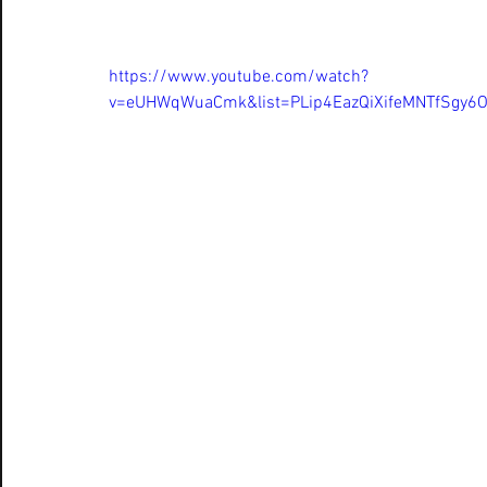
https://www.youtube.com/watch?
v=eUHWqWuaCmk&list=PLip4EazQiXifeMNTfSgy6