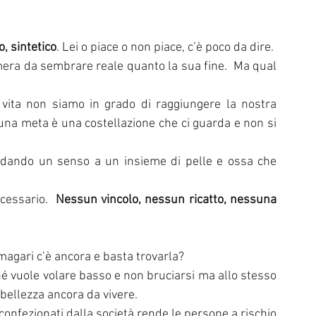
o, sintetico
. Lei o piace o non piace, c’è poco da dire.
era da sembrare reale quanto la sua fine.  Ma qual 
vita non siamo in grado di raggiungere la nostra 
a meta è una costellazione che ci guarda e non si 
a dando un senso a un insieme di pelle e ossa che 
essario.  
Nessun vincolo, nessun ricatto, nessuna 
 magari c’è ancora e basta trovarla?
 vuole volare basso e non bruciarsi ma allo stesso 
bellezza ancora da vivere.
econfezionati dalla società rende le persone a rischio 