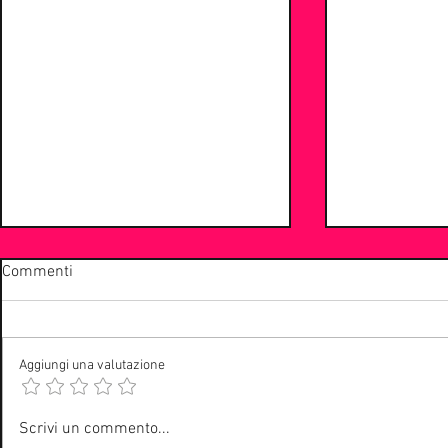
Commenti
Aggiungi una valutazione
“Balliamo An
La musica elettronica
Scrivi un commento...
sperimentale di Enrico