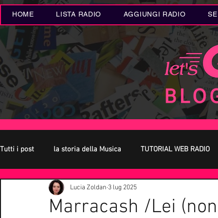
HOME
LISTA RADIO
AGGIUNGI RADIO
SE
Tutti i post
la storia della Musica
TUTORIAL WEB RADIO
Lucia Zoldan
3 lug 2025
Oroscopo
Concerti Live
Eventi MUSICA
Novità
Marracash /Lei (non