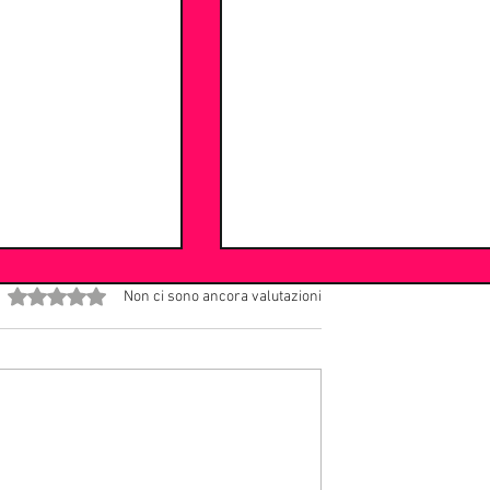
Valutazione 0 stelle su 5.
Non ci sono ancora valutazioni
cora” con DJ Eryx
Sanremo 2027, la rivoluzion
di Stefano De Martino: meno