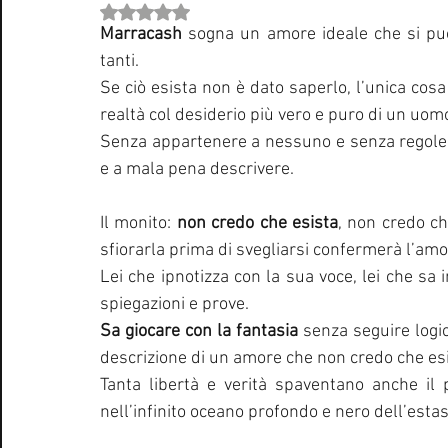
Valutazione NaN stelle su 5.
Curiosità Radio
Novità RADIO
Playlist
Festiva
Marracash
 sogna un amore ideale che si può
tanti.
Se ciò esista non è dato saperlo, l’unica cos
EUROVISION SONG CONTEST
Donne
Biografie
realtà col desiderio più vero e puro di un uo
Senza appartenere a nessuno e senza regole la 
e a mala pena descrivere.
Natale
Notizie Musica
Consigli
Life Coaching
Il monito: 
non credo che esista
, non credo ch
sfiorarla prima di svegliarsi confermerà l’amo
Lei che ipnotizza con la sua voce, lei che sa 
spiegazioni e prove.
Sa giocare con la fantasia
 senza seguire logi
descrizione di un amore che non credo che esi
Tanta libertà e verità spaventano anche il 
nell’infinito oceano profondo e nero dell’estasi