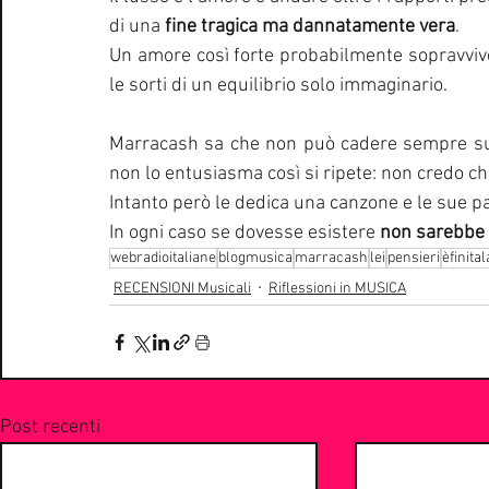
di una 
fine tragica ma dannatamente vera
.
Un amore così forte probabilmente sopravviv
le sorti di un equilibrio solo immaginario.
Marracash sa che non può cadere sempre sul m
non lo entusiasma così si ripete: non credo ch
Intanto però le dedica una canzone e le sue pa
In ogni caso se dovesse esistere 
non sarebbe
webradioitaliane
blogmusica
marracash
lei
pensieri
èfinita
RECENSIONI Musicali
Riflessioni in MUSICA
Post recenti