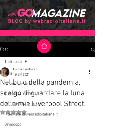
Post
Tutti i post
Luigia Tamburro
Tutti i post
16 ott 2021
Nel buio della pandemia,
la storia della Musica
scelgo di guardare la luna
TUTORIAL WEB RADIO
della mia Liverpool Street.
RECENSIONI Musicali
Valutazione NaN stelle su 5.
Interviste di webradioitaliane.it
Oroscopo