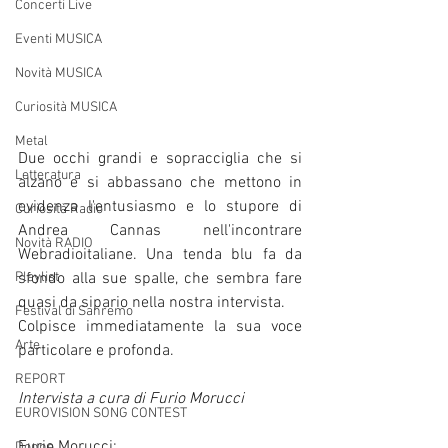
Concerti Live
Eventi MUSICA
Novità MUSICA
Curiosità MUSICA
Metal
Due occhi grandi e sopracciglia che si 
Letteratura
alzano e si abbassano che mettono in 
evidenza l'entusiasmo e lo stupore di 
Curiosità Radio
Andrea Cannas nell'incontrare 
Novità RADIO
Webradioitaliane. Una tenda blu fa da 
sfondo alla sue spalle, che sembra fare 
Playlist
quasi da sipario nella nostra intervista. 
Festival di Sanremo
Colpisce immediatamente la sua voce 
Arte
particolare e profonda.
REPORT
Intervista a cura di Furio Morucci
EUROVISION SONG CONTEST
Furio Morucci:
Donne