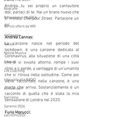
Andrea...tu sei proprio un cantautore 
Biografie
doc, parlaci di te. Hai un brano nuovo che 
Riflessioni in MUSICA
si intitola 
Liverpool Street
. Parlacene un 
po'.
Servizi offerti da WRI
Halloween
Andrea Cannas:
La canzone nasce nel periodo del 
Natale
lockdown; è una canzone dedicata al 
Notizie Musica
Coronavirus, alla situazione di una città 
che ti si svuota attorno, rompe i suoi 
Consigli
ritmi e li perde, a vantaggio di un'umanità 
Life Coaching
che si ritrova nella solitudine. Come poi 
Intervista alla RADIO
viene raccontato nella canzone, è una 
morte che arriva. Sostanzialmente è un 
Anniversari
racconto di quella che è stata la mia 
Sanremo
sensazione di Londra nel 2020. 
Sanemo 2026
Furio Morucci:
sanremo2026