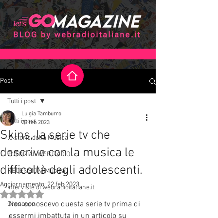
Post
Tutti i post
Luigia Tamburro
Tutti i post
20 feb 2023
Skins, la serie tv che
la storia della Musica
descrive con la musica le
TUTORIAL WEB RADIO
difficoltà degli adolescenti.
RECENSIONI Musicali
Aggiornamento:
22 feb 2023
Interviste di webradioitaliane.it
Valutazione NaN stelle su 5.
Non conoscevo questa serie tv prima di 
Oroscopo
essermi imbattuta in un articolo su 