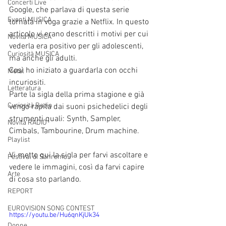
Concerti Live
Google, che parlava di questa serie 
Eventi MUSICA
tornata in voga grazie a Netflix. In questo 
articolo vi erano descritti i motivi per cui 
Novità MUSICA
vederla era positivo per gli adolescenti, 
Curiosità MUSICA
ma anche gli adulti. 
Così ho iniziato a guardarla con occhi 
Metal
incuriositi. 
Letteratura
Parte la sigla della prima stagione e già 
Curiosità Radio
vengo rapita dai suoni psichedelici degli 
strumenti quali: Synth, Sampler, 
Novità RADIO
Cimbals, Tambourine, Drum machine. 
Playlist
Vi metto qui la sigla per farvi ascoltare e 
Festival di Sanremo
vedere le immagini, così da farvi capire 
Arte
di cosa sto parlando.
REPORT
EUROVISION SONG CONTEST
https://youtu.be/Hu6qnKjUk34
Donne