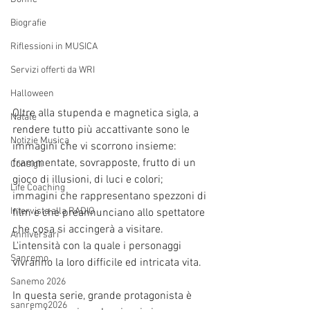
Biografie
Riflessioni in MUSICA
Servizi offerti da WRI
Halloween
Oltre alla stupenda e magnetica sigla, a 
Natale
rendere tutto più accattivante sono le 
Notizie Musica
immagini che vi scorrono insieme: 
frammentate, sovrapposte, frutto di un 
Consigli
gioco di illusioni, di luci e colori; 
Life Coaching
immagini che rappresentano spezzoni di 
Intervista alla RADIO
film e che preannunciano allo spettatore 
che cosa si accingerà a visitare. 
Anniversari
L'intensità con la quale i personaggi 
Sanremo
vivranno la loro difficile ed intricata vita. 
Sanemo 2026
In questa serie, grande protagonista è 
sanremo2026