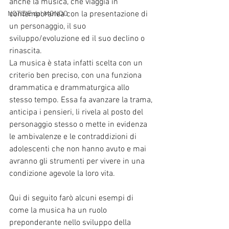
anche la musica, che viaggia in 
contemporanea con la presentazione di 
NOTIZIE dal MONDO
un personaggio, il suo 
sviluppo/evoluzione ed il suo declino o 
rinascita. 
La musica è stata infatti scelta con un 
criterio ben preciso, con una funziona 
drammatica e drammaturgica allo 
stesso tempo. Essa fa avanzare la trama, 
anticipa i pensieri, li rivela al posto del 
personaggio stesso o mette in evidenza 
le ambivalenze e le contraddizioni di 
adolescenti che non hanno avuto e mai 
avranno gli strumenti per vivere in una 
condizione agevole la loro vita.
Qui di seguito farò alcuni esempi di 
come la musica ha un ruolo 
preponderante nello sviluppo della 