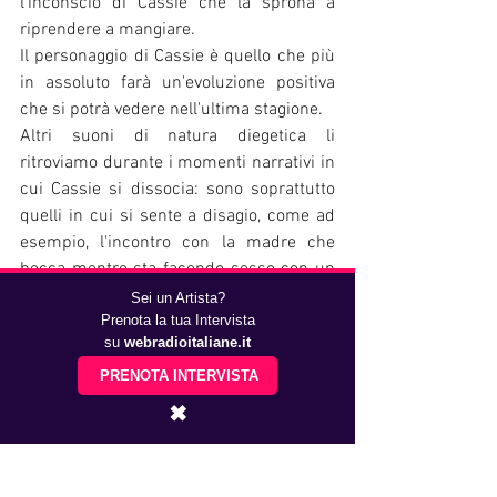
l'inconscio di Cassie che la sprona a 
riprendere a mangiare. 
Il personaggio di Cassie è quello che più 
in assoluto farà un'evoluzione positiva 
che si potrà vedere nell'ultima stagione. 
Altri suoni di natura diegetica li 
ritroviamo durante i momenti narrativi in 
cui Cassie si dissocia: sono soprattutto 
quelli in cui si sente a disagio, come ad 
esempio, l'incontro con la madre che 
becca mentre sta facendo sesso con un 
uomo sconosciuto. 
Sei un Artista?
La ragazza, infatti, è sempre stata 
Prenota la tua Intervista
su
webradioitaliane.it
abituata a vedere la propria madre in 
atteggiamenti sessualmente disinibiti, 
PRENOTA INTERVISTA
facendosi ritrarre nuda ad ogni 
✖
occasione. 
Il primo grande passo verso la guarigione 
dal disturbo alimentare la trova nel 