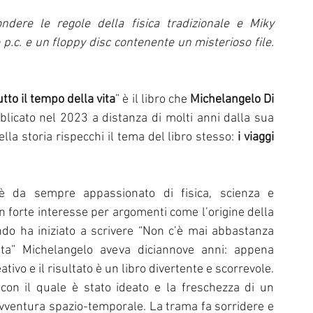
l di Sanremo
Arte
REPORT
dere le regole della fisica tradizionale e Miky 
p.c. e un floppy disc contenente un misterioso file. 
Riflessioni in MUSICA
Servizi offerti da WRI
Halloween
to il tempo della vita
” è il libro che 
Michelangelo
Di 
bblicato nel 2023 a distanza di molti anni dalla sua 
Intervista alla RADIO
Anniversari
Sanremo
lla storia rispecchi il tema del libro stesso: 
i viaggi
 è da sempre appassionato di fisica, scienza e 
n forte interesse per argomenti come l’origine della 
ando ha iniziato a scrivere “Non c’è mai abbastanza 
ta” Michelangelo aveva diciannove anni: appena 
tivo e il risultato è un libro divertente e scorrevole. 
Si possono intuire facilmente l’entusiasmo con il quale è stato ideato e la freschezza di un 
’avventura spazio-temporale. La trama fa sorridere e 