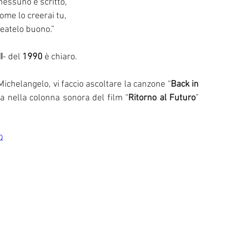
 nessuno è scritto,
come lo creerai tu,
eatelo buono.” 
I
- del 
1990
 è chiaro.
ichelangelo, vi faccio ascoltare la canzone “
Back in 
ta nella colonna sonora del film “
Ritorno al Futuro
” 
Q