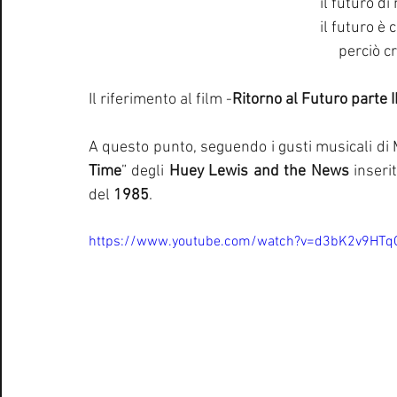
il futuro di
il futuro è 
perciò cr
Il riferimento al film -
Ritorno al Futuro parte II
A questo punto, seguendo i gusti musicali di M
Time
” degli 
Huey Lewis and the News
 inseri
del 
1985
.
https://www.youtube.com/watch?v=d3bK2v9HTq