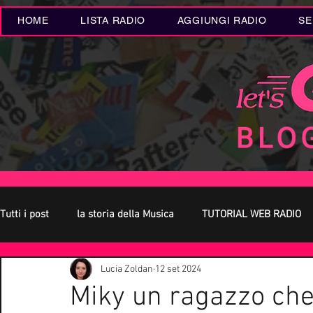
HOME
LISTA RADIO
AGGIUNGI RADIO
SE
Tutti i post
la storia della Musica
TUTORIAL WEB RADIO
Lucia Zoldan
12 set 2024
Oroscopo
Concerti Live
Eventi MUSICA
Novità
Miky un ragazzo che