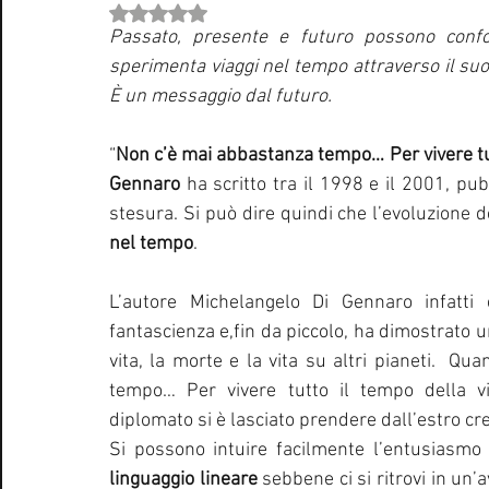
Valutazione NaN stelle su 5.
Curiosità Radio
Novità RADIO
Playlist
Festiva
Passato, presente e futuro possono confon
sperimenta viaggi nel tempo attraverso il suo 
È un messaggio dal futuro.
EUROVISION SONG CONTEST
Donne
Biografie
“
Non c’è mai abbastanza tempo… Per vivere tut
Gennaro
 ha scritto tra il 1998 e il 2001, pu
Natale
Notizie Musica
Consigli
Life Coaching
stesura. Si può dire quindi che l’evoluzione de
nel tempo
.
L’autore Michelangelo Di Gennaro infatti
fantascienza e,fin da piccolo, ha dimostrato u
vita, la morte e la vita su altri pianeti.  Qu
tempo… Per vivere tutto il tempo della vi
diplomato si è lasciato prendere dall’estro crea
linguaggio lineare
 sebbene ci si ritrovi in un