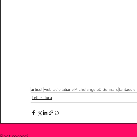
articoli
webradioitaliane
MichelangeloDiGennaro
fantascie
Letteratura
Post recenti