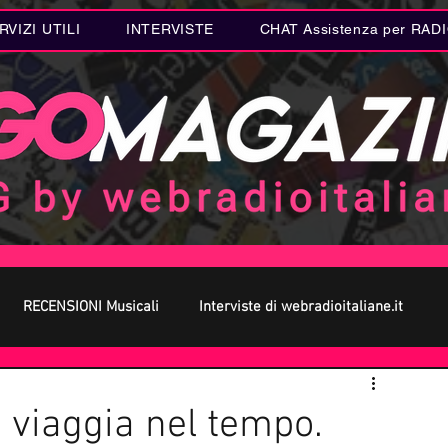
RVIZI UTILI
INTERVISTE
CHAT Assistenza per RAD
RECENSIONI Musicali
Interviste di webradioitaliane.it
 MUSICA
Curiosità MUSICA
Metal
Letteratura
 viaggia nel tempo.