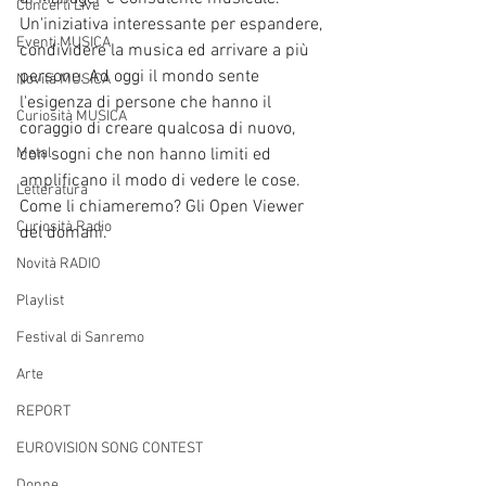
Concerti Live
Un'iniziativa interessante per espandere, 
Eventi MUSICA
condividere la musica ed arrivare a più 
persone. Ad oggi il mondo sente 
Novità MUSICA
l'esigenza di persone che hanno il 
Curiosità MUSICA
coraggio di creare qualcosa di nuovo, 
Metal
con sogni che non hanno limiti ed 
amplificano il modo di vedere le cose. 
Letteratura
Come li chiameremo? Gli Open Viewer 
Curiosità Radio
del domani.  
Novità RADIO
Playlist
Festival di Sanremo
Arte
REPORT
EUROVISION SONG CONTEST
Donne