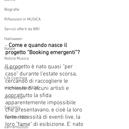
Biografie
Riflessioni in MUSICA
Servizi offerti da WRI
Halloween
- 
Come e quando nasce il 
Natale
progetto “Booking emergenti”? 
Notizie Musica
Il progetto è nato quasi "per 
Consigli
caso" durante l'estate scorsa, 
Life Coaching
cercando di raccogliere le 
richieste di alcuni artisti e 
Intervista alla RADIO
soprattutto la sfida 
Anniversari
apparentemente impossibile 
Sanremo
che presentavano, e cioè la loro 
forte necessità di eventi live, la 
Sanemo 2026
loro "fame" di esibizione. E' nato 
sanremo2026