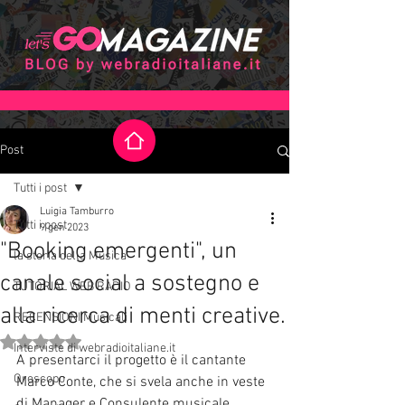
Post
Tutti i post
Luigia Tamburro
Tutti i post
9 gen 2023
"Booking emergenti", un
la storia della Musica
canale social a sostegno e
TUTORIAL WEB RADIO
alla ricerca di menti creative.
RECENSIONI Musicali
Valutazione NaN stelle su 5.
Interviste di webradioitaliane.it
A presentarci il progetto è il cantante 
Oroscopo
Marco Conte, che si svela anche in veste 
di Manager e Consulente musicale. 