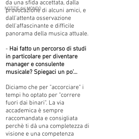
da una sfida accettata, dalla 
NOTIZIE dal MONDO
provocazione di alcuni amici, e 
dall'attenta osservazione 
dell'affascinante e difficile 
panorama della musica attuale.
-
 Hai fatto un percorso di studi 
in particolare per diventare 
manager e consulente 
musicale? Spiegaci un po’…
Diciamo che per "accorciare" i 
tempi ho optato per "correre 
fuori dai binari". La via 
accademica è sempre 
raccomandata e consigliata 
perchè ti dà una completezza di 
visione e una competenza 