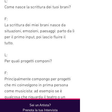
L:
Come nasce la scrittura dei tuoi brani?
F:
La scrittura dei miei brani nasce da 
situazioni, emozioni, paesaggi: parto da lì 
per il primo input, poi lascio fluire il 
tutto. 
L:
Per quali progetti componi?
F:
Principalmente compongo per progetti 
che mi coinvolgono in prima persona 
come musicista: ad esempio se è 
qualcosa che riguarda il teatro o un 
concerto poi lo stesso brano composto 
Sei un Artista?
lo eseguo direttamente sul palco. Poi ho 
Prenota la tua Intervista