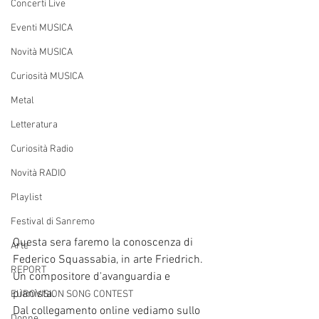
Concerti Live
Eventi MUSICA
Novità MUSICA
Curiosità MUSICA
Metal
Letteratura
Curiosità Radio
Novità RADIO
Playlist
Festival di Sanremo
Questa sera faremo la conoscenza di 
Arte
Federico Squassabia, in arte Friedrich. 
REPORT
Un compositore d'avanguardia e 
pianista. 
EUROVISION SONG CONTEST
Dal collegamento online vediamo sullo 
Donne