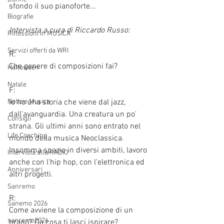
sfondo il suo pianoforte...
Biografie
Intervista a cura di Riccardo Russo:
Riflessioni in MUSICA
Servizi offerti da WRI
R:
Che genere di composizioni fai?
Halloween
Natale
F:
Io ho una storia che viene dal jazz, 
Notizie Musica
dall'avanguardia. Una creatura un po' 
Consigli
strana. Gli ultimi anni sono entrato nel 
Life Coaching
mondo della musica Neoclassica. 
Insomma spazio in diversi ambiti, lavoro 
Intervista alla RADIO
anche con l'hip hop, con l'elettronica ed 
Anniversari
altri progetti. 
Sanremo
R:
Sanemo 2026
Come avviene la composizione di un 
sanremo2026
brano? Da cosa ti lasci ispirare?